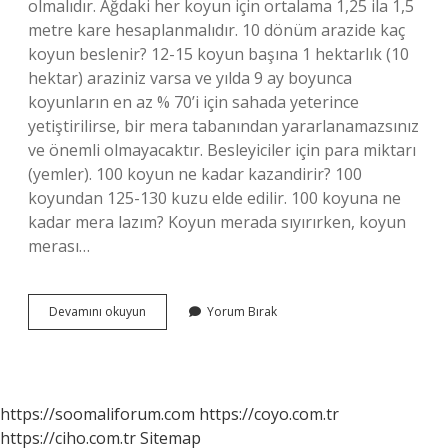
olmalıdır. Ağdaki her koyun için ortalama 1,25 ila 1,5
metre kare hesaplanmalıdır. 10 dönüm arazide kaç
koyun beslenir? 12-15 koyun başına 1 hektarlık (10
hektar) araziniz varsa ve yılda 9 ay boyunca
koyunların en az % 70’i için sahada yeterince
yetiştirilirse, bir mera tabanından yararlanamazsınız
ve önemli olmayacaktır. Besleyiciler için para miktarı
(yemler). 100 koyun ne kadar kazandirir? 100
koyundan 125-130 kuzu elde edilir. 100 koyuna ne
kadar mera lazım? Koyun merada sıyırırken, koyun
merası…
100
Devamını okuyun
Yorum Bırak
Koyun
Için
Ne
Kadar
Mera
https://soomaliforum.com
https://coyo.com.tr
Gerekir
https://ciho.com.tr
Sitemap