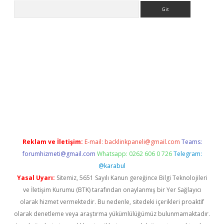
Arama
i.org
Reklam ve İletişim:
E-mail:
backlinkpaneli@gmail.com
Teams:
forumhizmeti@gmail.com
Whatsapp: 0262 606 0 726
Telegram:
@karabul
Yasal Uyarı:
Sitemiz, 5651 Sayılı Kanun gereğince Bilgi Teknolojileri
ve İletişim Kurumu (BTK) tarafından onaylanmış bir Yer Sağlayıcı
olarak hizmet vermektedir. Bu nedenle, sitedeki içerikleri proaktif
olarak denetleme veya araştırma yükümlülüğümüz bulunmamaktadır.