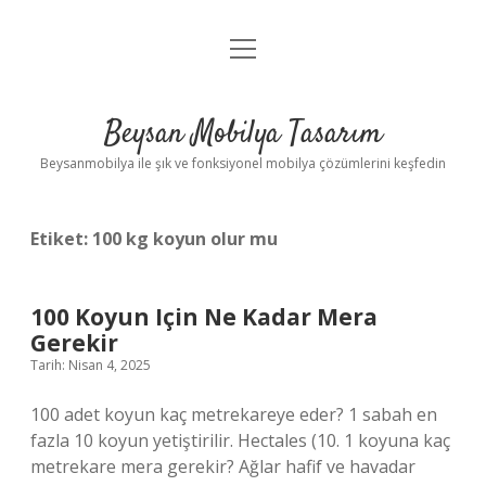
menüyü
Anasayfa
aç
Gizlilik Politikası
Beysan Mobilya Tasarım
Yasal Uyarı
Beysanmobilya ile şık ve fonksiyonel mobilya çözümlerini keşfedin
Etiket:
100 kg koyun olur mu
100 Koyun Için Ne Kadar Mera
Gerekir
Tarih: Nisan 4, 2025
100 adet koyun kaç metrekareye eder? 1 sabah en
fazla 10 koyun yetiştirilir. Hectales (10. 1 koyuna kaç
metrekare mera gerekir? Ağlar hafif ve havadar