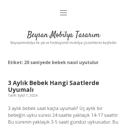
menüyü
Anasayfa
aç
Gizlilik Politikası
Beysan Mobilya Tasarım
Yasal Uyarı
Beysanmobilya ile şık ve fonksiyonel mobilya çözümlerini keşfedin
Etiket:
20 saniyede bebek nasıl uyutulur
3 Aylık Bebek Hangi Saatlerde
Uyumalı
Tarih: Eylül 7, 2024
3 aylık bebek saat kaçta uyumalı? Üç aylık bir
bebeğin uyku süresi 24 saatte yaklaşık 14-17 saattir.
Bu sürenin yaklaşık 3-5 saati gündüz uykusudur. Bu