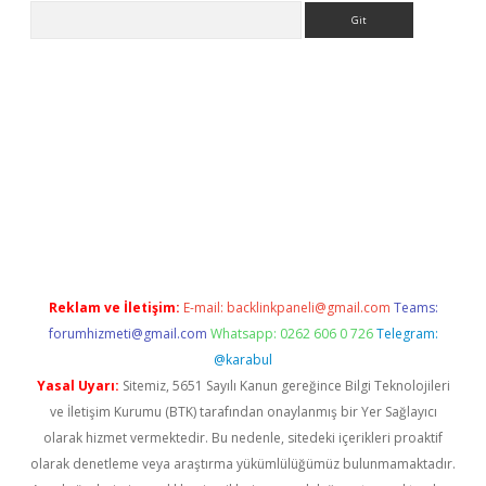
Arama
i.org
Reklam ve İletişim:
E-mail:
backlinkpaneli@gmail.com
Teams:
forumhizmeti@gmail.com
Whatsapp: 0262 606 0 726
Telegram:
@karabul
Yasal Uyarı:
Sitemiz, 5651 Sayılı Kanun gereğince Bilgi Teknolojileri
ve İletişim Kurumu (BTK) tarafından onaylanmış bir Yer Sağlayıcı
olarak hizmet vermektedir. Bu nedenle, sitedeki içerikleri proaktif
olarak denetleme veya araştırma yükümlülüğümüz bulunmamaktadır.