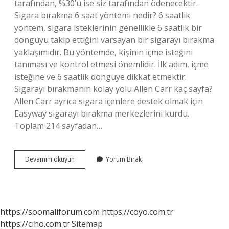
tarafından, %30’u ise siz tarafından ödenecektir.
Sigara bırakma 6 saat yöntemi nedir? 6 saatlik
yöntem, sigara isteklerinin genellikle 6 saatlik bir
döngüyü takip ettiğini varsayan bir sigarayı bırakma
yaklaşımıdır. Bu yöntemde, kişinin içme isteğini
tanıması ve kontrol etmesi önemlidir. İlk adım, içme
isteğine ve 6 saatlik döngüye dikkat etmektir.
Sigarayı bırakmanın kolay yolu Allen Carr kaç sayfa?
Allen Carr ayrıca sigara içenlere destek olmak için
Easyway sigarayı bırakma merkezlerini kurdu.
Toplam 214 sayfadan…
Allen
Devamını okuyun
Yorum Bırak
Carr
Yöntemi
Nasıl
Yapılır
https://soomaliforum.com
https://coyo.com.tr
https://ciho.com.tr
Sitemap