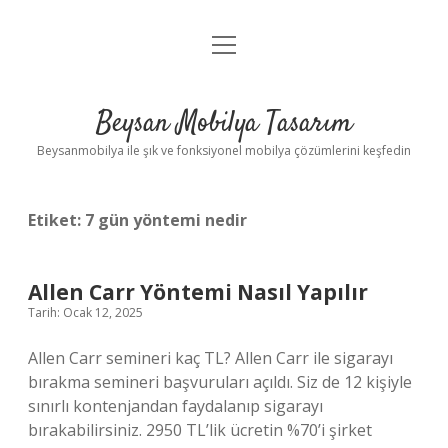
menüyü
Anasayfa
aç
Gizlilik Politikası
Beysan Mobilya Tasarım
Yasal Uyarı
Beysanmobilya ile şık ve fonksiyonel mobilya çözümlerini keşfedin
Etiket:
7 gün yöntemi nedir
Allen Carr Yöntemi Nasıl Yapılır
Tarih: Ocak 12, 2025
Allen Carr semineri kaç TL? Allen Carr ile sigarayı
bırakma semineri başvuruları açıldı. Siz de 12 kişiyle
sınırlı kontenjandan faydalanıp sigarayı
bırakabilirsiniz. 2950 TL’lik ücretin %70’i şirket