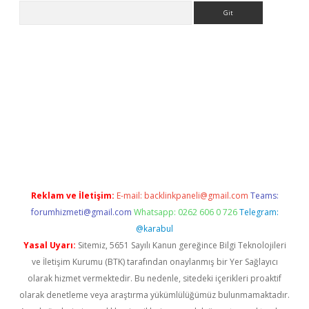
Arama
i.org
Reklam ve İletişim:
E-mail:
backlinkpaneli@gmail.com
Teams:
forumhizmeti@gmail.com
Whatsapp: 0262 606 0 726
Telegram:
@karabul
Yasal Uyarı:
Sitemiz, 5651 Sayılı Kanun gereğince Bilgi Teknolojileri
ve İletişim Kurumu (BTK) tarafından onaylanmış bir Yer Sağlayıcı
olarak hizmet vermektedir. Bu nedenle, sitedeki içerikleri proaktif
olarak denetleme veya araştırma yükümlülüğümüz bulunmamaktadır.