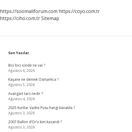
Ne
Işe
https://soomaliforum.com
https://coyo.com.tr
Yarar
https://ciho.com.tr
Sitemap
Sidebar
Son Yazılar
Bici bici icinde ne var ?
Ağustos 6, 2026
Kaşane ne demek Osmanlıca ?
Ağustos 5, 2026
Avangart tarz nedir ?
Ağustos 4, 2026
2025 Kurtlar Vadisi Pusu hangi kanalda ?
Ağustos 3, 2026
2007 Ballon d’Or’u kim kazandı ?
Ağustos 3, 2026