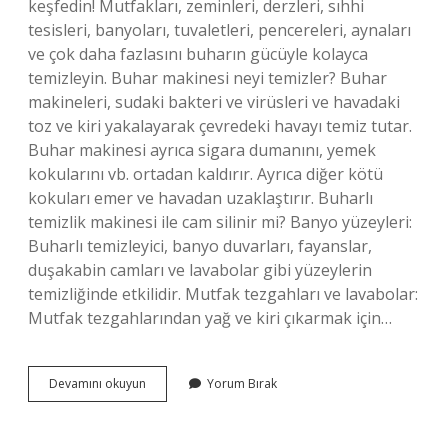
keşfedin! Mutfakları, zeminleri, derzleri, sıhhi
tesisleri, banyoları, tuvaletleri, pencereleri, aynaları
ve çok daha fazlasını buharın gücüyle kolayca
temizleyin. Buhar makinesi neyi temizler? Buhar
makineleri, sudaki bakteri ve virüsleri ve havadaki
toz ve kiri yakalayarak çevredeki havayı temiz tutar.
Buhar makinesi ayrıca sigara dumanını, yemek
kokularını vb. ortadan kaldırır. Ayrıca diğer kötü
kokuları emer ve havadan uzaklaştırır. Buharlı
temizlik makinesi ile cam silinir mi? Banyo yüzeyleri:
Buharlı temizleyici, banyo duvarları, fayanslar,
duşakabin camları ve lavabolar gibi yüzeylerin
temizliğinde etkilidir. Mutfak tezgahları ve lavabolar:
Mutfak tezgahlarından yağ ve kiri çıkarmak için…
Ev
Devamını okuyun
Yorum Bırak
Temizliğinde
Buhar
Makinesi