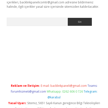
içerikleri,
backlinkpanelicomtr@gmail.com
adresine bildirmeniz
halinde, ilgili içerikler yasal süre içerisinde sitemizden kaldırılacaktır.
Arama
i.org
Reklam ve İletişim:
E-mail:
backlinkpaneli@gmail.com
Teams:
forumhizmeti@gmail.com
Whatsapp: 0262 606 0 726
Telegram:
@karabul
Yasal Uyarı:
Sitemiz, 5651 Sayılı Kanun gereğince Bilgi Teknolojileri