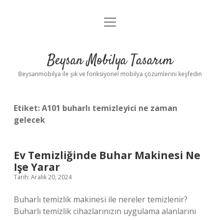
menüyü
Anasayfa
aç
Gizlilik Politikası
Beysan Mobilya Tasarım
Yasal Uyarı
Beysanmobilya ile şık ve fonksiyonel mobilya çözümlerini keşfedin
Etiket:
A101 buharlı temizleyici ne zaman
gelecek
Ev Temizliğinde Buhar Makinesi Ne
Işe Yarar
Tarih: Aralık 20, 2024
Buharlı temizlik makinesi ile nereler temizlenir?
Buharlı temizlik cihazlarınızın uygulama alanlarını