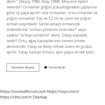
denir.” (Aksoy 1980, Atay 1988). Meşcere tipleri
nelerdir? Ormanlar göğüs yüksekliğindeki çaplarına
göre üç yaşa ayrılır: ince ormanlar, orta ormanlar ve
yoğun ormanlar. Yaş ve 52 cm ve üzeri ise yoğun
orman yaşındadır. Genel amaçlı ormancılık
önlemlerine “orman yönetimi önlemleri” veya
sadece “orman yönetimi” denir. Dikey kapalılık
nedir? Örtü, ağaç kanopilerinin zemini örtme
derecesidir. Yatay ve dikey olmak üzere iki gruba
ayrılır. Yatay kanopi örtüsü, aynı yaşta ve tek katlı…
Meşcerede
Devamını okuyun
Yorum Bırak
Kapalılık
Nedir
https://soomaliforum.com
https://coyo.com.tr
https://ciho.com.tr
Sitemap