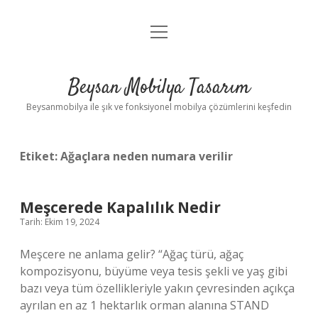
menüyü
Anasayfa
aç
Gizlilik Politikası
Beysan Mobilya Tasarım
Yasal Uyarı
Beysanmobilya ile şık ve fonksiyonel mobilya çözümlerini keşfedin
Etiket:
Ağaçlara neden numara verilir
Meşcerede Kapalılık Nedir
Tarih: Ekim 19, 2024
Meşcere ne anlama gelir? “Ağaç türü, ağaç
kompozisyonu, büyüme veya tesis şekli ve yaş gibi
bazı veya tüm özellikleriyle yakın çevresinden açıkça
ayrılan en az 1 hektarlık orman alanına STAND