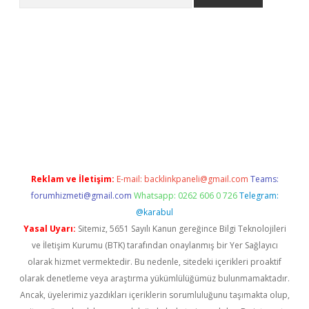
i.org
Reklam ve İletişim:
E-mail:
backlinkpaneli@gmail.com
Teams:
forumhizmeti@gmail.com
Whatsapp: 0262 606 0 726
Telegram:
@karabul
Yasal Uyarı:
Sitemiz, 5651 Sayılı Kanun gereğince Bilgi Teknolojileri
ve İletişim Kurumu (BTK) tarafından onaylanmış bir Yer Sağlayıcı
olarak hizmet vermektedir. Bu nedenle, sitedeki içerikleri proaktif
olarak denetleme veya araştırma yükümlülüğümüz bulunmamaktadır.
Ancak, üyelerimiz yazdıkları içeriklerin sorumluluğunu taşımakta olup,