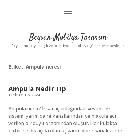
menüyü
Anasayfa
aç
Gizlilik Politikası
Beysan Mobilya Tasarım
Yasal Uyarı
Beysanmobilya ile şık ve fonksiyonel mobilya çözümlerini keşfedin
Etiket:
Ampula neresi
Ampula Nedir Tıp
Tarih: Eylül 8, 2024
Ampula nedir? İnsan iç kulağındaki vestibüler
sistem, yarım daire kanallarından ve makula adı
verilen bir duyu organından oluşur. Her kulakta
birbirine dik açıda olan üç yarım daire kanalı vardır.