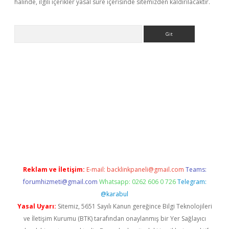
halinde, ilgili içerikler yasal süre içerisinde sitemizden kaldırılacaktır.
Arama
i.org
Reklam ve İletişim:
E-mail:
backlinkpaneli@gmail.com
Teams:
forumhizmeti@gmail.com
Whatsapp: 0262 606 0 726
Telegram:
@karabul
Yasal Uyarı:
Sitemiz, 5651 Sayılı Kanun gereğince Bilgi Teknolojileri
ve İletişim Kurumu (BTK) tarafından onaylanmış bir Yer Sağlayıcı