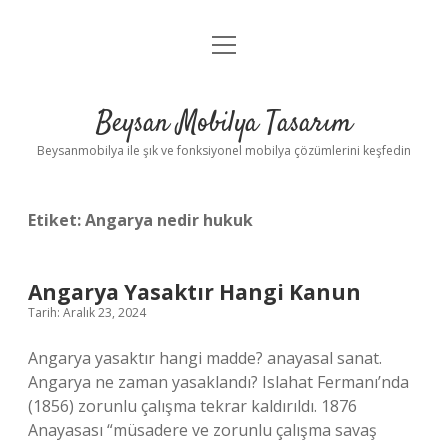
menüyü
Anasayfa
aç
Gizlilik Politikası
Beysan Mobilya Tasarım
Yasal Uyarı
Beysanmobilya ile şık ve fonksiyonel mobilya çözümlerini keşfedin
Etiket:
Angarya nedir hukuk
Angarya Yasaktır Hangi Kanun
Tarih: Aralık 23, 2024
Angarya yasaktır hangi madde? anayasal sanat.
Angarya ne zaman yasaklandı? Islahat Fermanı’nda
(1856) zorunlu çalışma tekrar kaldırıldı. 1876
Anayasası “müsadere ve zorunlu çalışma savaş