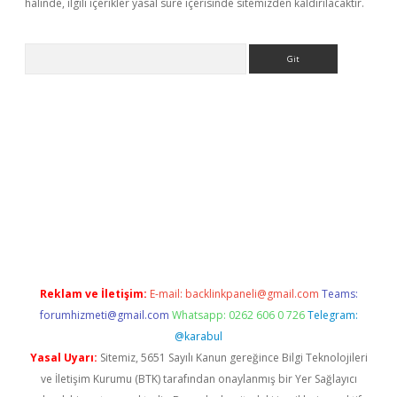
halinde, ilgili içerikler yasal süre içerisinde sitemizden kaldırılacaktır.
Arama
i.org
Reklam ve İletişim:
E-mail:
backlinkpaneli@gmail.com
Teams:
forumhizmeti@gmail.com
Whatsapp: 0262 606 0 726
Telegram:
@karabul
Yasal Uyarı:
Sitemiz, 5651 Sayılı Kanun gereğince Bilgi Teknolojileri
ve İletişim Kurumu (BTK) tarafından onaylanmış bir Yer Sağlayıcı