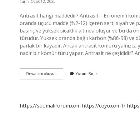
Tarih: Ocak 12, 2025
Antrasit hangi maddedir? Antrasit – En önemli köm
oranda uçucu madde (%2-12) içeren sert, siyah ve p
basınç ve yüksek sıcaklık altında oluşur ve bu da o
türüdür. Yüksek oranda bağlı karbon (%86-98) ve d
parlak bir kayadır. Ancak antrasit kömürü yalnızca 
nadir bir kömür türü yapar. Antrasit ne çeşididir? A
Antrasit
Devamını okuyun
Yorum Bırak
Kimyasal
Mıdır
https://soomaliforum.com
https://coyo.com.tr
https