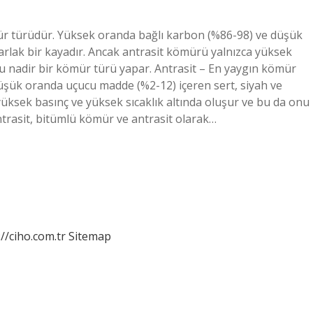
ür türüdür. Yüksek oranda bağlı karbon (%86-98) ve düşük
arlak bir kayadır. Ancak antrasit kömürü yalnızca yüksek
nu nadir bir kömür türü yapar. Antrasit – En yaygın kömür
üşük oranda uçucu madde (%2-12) içeren sert, siyah ve
yüksek basınç ve yüksek sıcaklık altında oluşur ve bu da onu
ntrasit, bitümlü kömür ve antrasit olarak…
://ciho.com.tr
Sitemap