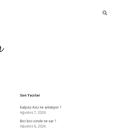
m
Sidebar
Son Yazılar
betci.org
Kalpsiz Avcı ne anlatıyor ?
Ağustos 7, 2026
Bici bici icinde ne var ?
Ağustos 6, 2026