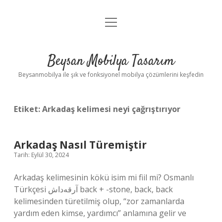
menüyü
Anasayfa
aç
Gizlilik Politikası
Beysan Mobilya Tasarım
Yasal Uyarı
Beysanmobilya ile şık ve fonksiyonel mobilya çözümlerini keşfedin
Etiket:
Arkadaş kelimesi neyi çağrıştırıyor
Arkadaş Nasıl Türemiştir
Tarih: Eylül 30, 2024
Arkadaş kelimesinin kökü isim mi fiil mi? Osmanlı
Türkçesi آرقه‌داش back + -stone, back, back
kelimesinden türetilmiş olup, “zor zamanlarda
yardım eden kimse, yardımcı” anlamına gelir ve