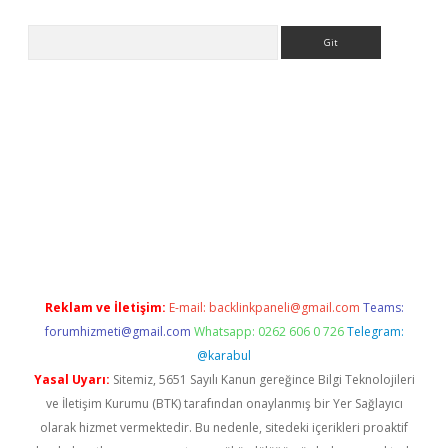
Arama
ci.org
Reklam ve İletişim:
E-mail:
backlinkpaneli@gmail.com
Teams:
forumhizmeti@gmail.com
Whatsapp: 0262 606 0 726
Telegram:
@karabul
Yasal Uyarı:
Sitemiz, 5651 Sayılı Kanun gereğince Bilgi Teknolojileri
ve İletişim Kurumu (BTK) tarafından onaylanmış bir Yer Sağlayıcı
olarak hizmet vermektedir. Bu nedenle, sitedeki içerikleri proaktif