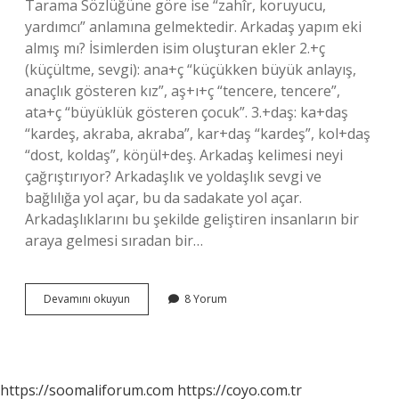
Tarama Sözlüğüne göre ise “zahîr, koruyucu,
yardımcı” anlamına gelmektedir. Arkadaş yapım eki
almış mı? İsimlerden isim oluşturan ekler 2.+ç
(küçültme, sevgi): ana+ç “küçükken büyük anlayış,
anaçlık gösteren kız”, aş+ı+ç “tencere, tencere”,
ata+ç “büyüklük gösteren çocuk”. 3.+daş: ka+daş
“kardeş, akraba, akraba”, kar+daş “kardeş”, kol+daş
“dost, koldaş”, köŋül+deş. Arkadaş kelimesi neyi
çağrıştırıyor? Arkadaşlık ve yoldaşlık sevgi ve
bağlılığa yol açar, bu da sadakate yol açar.
Arkadaşlıklarını bu şekilde geliştiren insanların bir
araya gelmesi sıradan bir…
Arkadaş
Devamını okuyun
8 Yorum
Nasıl
Türemiştir
https://soomaliforum.com
https://coyo.com.tr