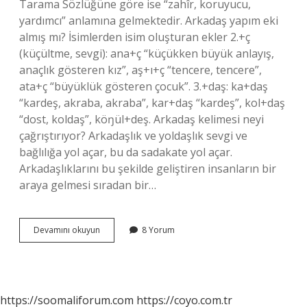
Tarama Sözlüğüne göre ise “zahîr, koruyucu,
yardımcı” anlamına gelmektedir. Arkadaş yapım eki
almış mı? İsimlerden isim oluşturan ekler 2.+ç
(küçültme, sevgi): ana+ç “küçükken büyük anlayış,
anaçlık gösteren kız”, aş+ı+ç “tencere, tencere”,
ata+ç “büyüklük gösteren çocuk”. 3.+daş: ka+daş
“kardeş, akraba, akraba”, kar+daş “kardeş”, kol+daş
“dost, koldaş”, köŋül+deş. Arkadaş kelimesi neyi
çağrıştırıyor? Arkadaşlık ve yoldaşlık sevgi ve
bağlılığa yol açar, bu da sadakate yol açar.
Arkadaşlıklarını bu şekilde geliştiren insanların bir
araya gelmesi sıradan bir…
Arkadaş
Devamını okuyun
8 Yorum
Nasıl
Türemiştir
https://soomaliforum.com
https://coyo.com.tr