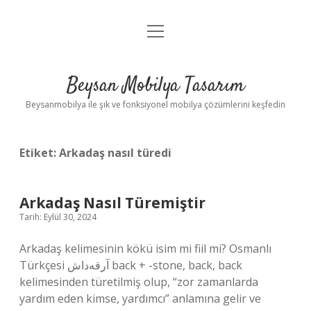
menüyü
Anasayfa
aç
Gizlilik Politikası
Beysan Mobilya Tasarım
Yasal Uyarı
Beysanmobilya ile şık ve fonksiyonel mobilya çözümlerini keşfedin
Etiket:
Arkadaş nasıl türedi
Arkadaş Nasıl Türemiştir
Tarih: Eylül 30, 2024
Arkadaş kelimesinin kökü isim mi fiil mi? Osmanlı
Türkçesi آرقه‌داش back + -stone, back, back
kelimesinden türetilmiş olup, “zor zamanlarda
yardım eden kimse, yardımcı” anlamına gelir ve