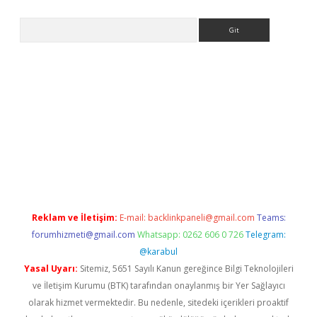
Arama
i.org
Reklam ve İletişim:
E-mail:
backlinkpaneli@gmail.com
Teams:
forumhizmeti@gmail.com
Whatsapp: 0262 606 0 726
Telegram:
@karabul
Yasal Uyarı:
Sitemiz, 5651 Sayılı Kanun gereğince Bilgi Teknolojileri
ve İletişim Kurumu (BTK) tarafından onaylanmış bir Yer Sağlayıcı
olarak hizmet vermektedir. Bu nedenle, sitedeki içerikleri proaktif