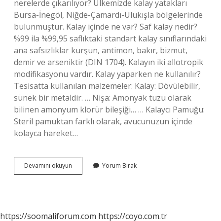
nerelerde çıkarılıyor? Ülkemizde kalay yatakları
Bursa-İnegöl, Niğde-Çamardı-Ulukışla bölgelerinde
bulunmuştur. Kalay içinde ne var? Saf kalay nedir?
%99 ila %99,95 saflıktaki standart kalay sınıflarındaki
ana safsızlıklar kurşun, antimon, bakır, bizmut,
demir ve arseniktir (DIN 1704). Kalayın iki allotropik
modifikasyonu vardır. Kalay yaparken ne kullanılır?
Tesisatta kullanılan malzemeler: Kalay: Dövülebilir,
sünek bir metaldir. … Nişa: Amonyak tuzu olarak
bilinen amonyum klorür bileşiği… … Kalaycı Pamuğu:
Steril pamuktan farklı olarak, avucunuzun içinde
kolayca hareket…
Kalay
Devamını okuyun
Yorum Bırak
Fiyatı
Ne
Kadar
https://soomaliforum.com
https://coyo.com.tr