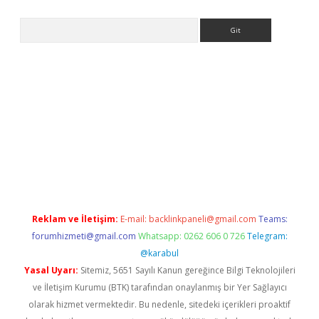
Arama
ci.org
Reklam ve İletişim:
E-mail:
backlinkpaneli@gmail.com
Teams:
forumhizmeti@gmail.com
Whatsapp: 0262 606 0 726
Telegram:
@karabul
Yasal Uyarı:
Sitemiz, 5651 Sayılı Kanun gereğince Bilgi Teknolojileri
ve İletişim Kurumu (BTK) tarafından onaylanmış bir Yer Sağlayıcı
olarak hizmet vermektedir. Bu nedenle, sitedeki içerikleri proaktif