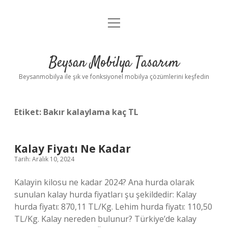
menüyü
Anasayfa
aç
Gizlilik Politikası
Beysan Mobilya Tasarım
Yasal Uyarı
Beysanmobilya ile şık ve fonksiyonel mobilya çözümlerini keşfedin
Etiket:
Bakır kalaylama kaç TL
Kalay Fiyatı Ne Kadar
Tarih: Aralık 10, 2024
Kalayin kilosu ne kadar 2024? Ana hurda olarak
sunulan kalay hurda fiyatları şu şekildedir: Kalay
hurda fiyatı: 870,11 TL/Kg. Lehim hurda fiyatı: 110,50
TL/Kg. Kalay nereden bulunur? Türkiye’de kalay