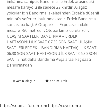
imkânına sahiptir. Bandırma ile Erdek arasındaki
mesafe karayolu ile sadece 22 km’dir. Araçsız
yolcular için Bandırma İskelesi’nden Erdek’e düzenli
minibüs seferleri bulunmaktadır. Erdek Bandırma
son araba kaçta? Otopark ile Expo arasındaki
mesafe 750 metredir. Otoparkımız ücretsizdir.
ULAŞIM SAATLERİ BANDIRMA – ERDEK
HAFTASONU İLK SAAT 07:30 SON SAAT ULAŞIM
SAATLERİ ERDEK – BANDIRMA HAFTAİÇİ İLK SAAT
06:30 SON SAAT HAFTASONU İLK SAAT 06:30 SON
SAAT 2 hat daha Bandırma Avşa arası kaç saat?
Bandırma’dan…
Bandırma
Devamını okuyun
Yorum Bırak
Erdek
Arası
Kaç
K
https://soomaliforum.com
https://coyo.com.tr