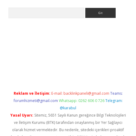
Arama
i.org
Reklam ve İletişim:
E-mail:
backlinkpaneli@gmail.com
Teams:
forumhizmeti@gmail.com
Whatsapp: 0262 606 0 726
Telegram:
@karabul
Yasal Uyarı:
Sitemiz, 5651 Sayılı Kanun gereğince Bilgi Teknolojileri
ve İletişim Kurumu (BTK) tarafından onaylanmış bir Yer Sağlayıcı
olarak hizmet vermektedir. Bu nedenle, sitedeki içerikleri proaktif