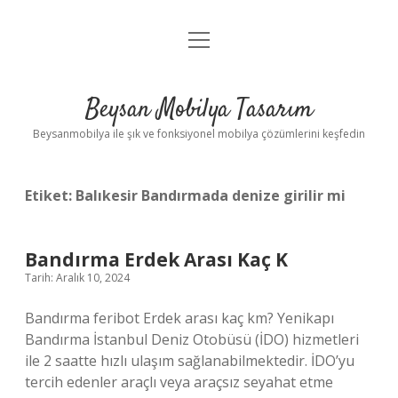
menüyü
Anasayfa
aç
Gizlilik Politikası
Beysan Mobilya Tasarım
Yasal Uyarı
Beysanmobilya ile şık ve fonksiyonel mobilya çözümlerini keşfedin
Etiket:
Balıkesir Bandırmada denize girilir mi
Bandırma Erdek Arası Kaç K
Tarih: Aralık 10, 2024
Bandırma feribot Erdek arası kaç km? Yenikapı
Bandırma İstanbul Deniz Otobüsü (İDO) hizmetleri
ile 2 saatte hızlı ulaşım sağlanabilmektedir. İDO’yu
tercih edenler araçlı veya araçsız seyahat etme