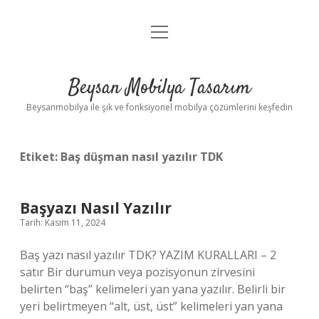
menüyü
Anasayfa
aç
Gizlilik Politikası
Beysan Mobilya Tasarım
Yasal Uyarı
Beysanmobilya ile şık ve fonksiyonel mobilya çözümlerini keşfedin
Etiket:
Baş düşman nasıl yazılır TDK
Başyazı Nasıl Yazılır
Tarih: Kasım 11, 2024
Baş yazı nasıl yazılır TDK? YAZIM KURALLARI – 2
satır Bir durumun veya pozisyonun zirvesini
belirten “baş” kelimeleri yan yana yazılır. Belirli bir
yeri belirtmeyen “alt, üst, üst” kelimeleri yan yana