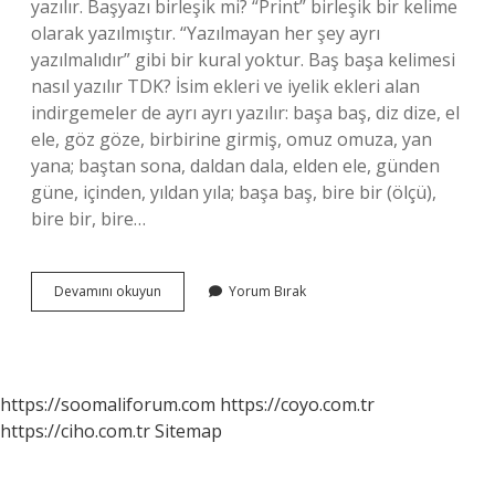
yazılır. Başyazı birleşik mi? “Print” birleşik bir kelime
olarak yazılmıştır. “Yazılmayan her şey ayrı
yazılmalıdır” gibi bir kural yoktur. Baş başa kelimesi
nasıl yazılır TDK? İsim ekleri ve iyelik ekleri alan
indirgemeler de ayrı ayrı yazılır: başa baş, diz dize, el
ele, göz göze, birbirine girmiş, omuz omuza, yan
yana; baştan sona, daldan dala, elden ele, günden
güne, içinden, yıldan yıla; başa baş, bire bir (ölçü),
bire bir, bire…
Başyazı
Devamını okuyun
Yorum Bırak
Nasıl
Yazılır
https://soomaliforum.com
https://coyo.com.tr
https://ciho.com.tr
Sitemap