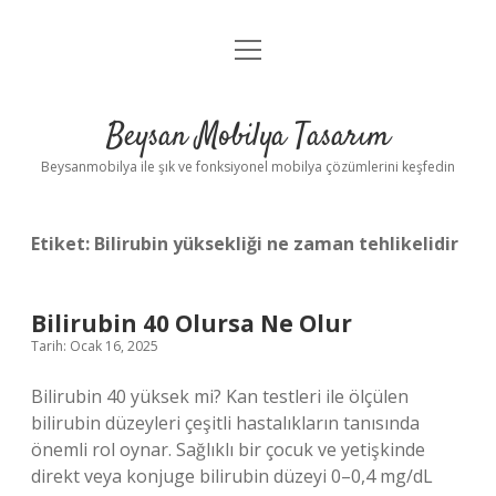
menüyü
Anasayfa
aç
Gizlilik Politikası
Beysan Mobilya Tasarım
Yasal Uyarı
Beysanmobilya ile şık ve fonksiyonel mobilya çözümlerini keşfedin
Etiket:
Bilirubin yüksekliği ne zaman tehlikelidir
Bilirubin 40 Olursa Ne Olur
Tarih: Ocak 16, 2025
Bilirubin 40 yüksek mi? Kan testleri ile ölçülen
bilirubin düzeyleri çeşitli hastalıkların tanısında
önemli rol oynar. Sağlıklı bir çocuk ve yetişkinde
direkt veya konjuge bilirubin düzeyi 0–0,4 mg/dL