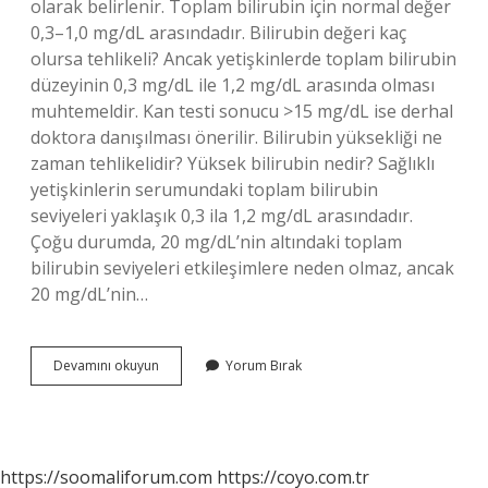
olarak belirlenir. Toplam bilirubin için normal değer
0,3–1,0 mg/dL arasındadır. Bilirubin değeri kaç
olursa tehlikeli? Ancak yetişkinlerde toplam bilirubin
düzeyinin 0,3 mg/dL ile 1,2 mg/dL arasında olması
muhtemeldir. Kan testi sonucu >15 mg/dL ise derhal
doktora danışılması önerilir. Bilirubin yüksekliği ne
zaman tehlikelidir? Yüksek bilirubin nedir? Sağlıklı
yetişkinlerin serumundaki toplam bilirubin
seviyeleri yaklaşık 0,3 ila 1,2 mg/dL arasındadır.
Çoğu durumda, 20 mg/dL’nin altındaki toplam
bilirubin seviyeleri etkileşimlere neden olmaz, ancak
20 mg/dL’nin…
Bilirubin
Devamını okuyun
Yorum Bırak
40
Olursa
Ne
Olur
https://soomaliforum.com
https://coyo.com.tr