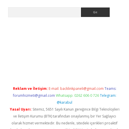
Arama
i.org
Reklam ve İletişim:
E-mail:
backlinkpaneli@gmail.com
Teams:
forumhizmeti@gmail.com
Whatsapp: 0262 606 0 726
Telegram:
@karabul
Yasal Uyarı:
Sitemiz, 5651 Sayılı Kanun gereğince Bilgi Teknolojileri
ve İletişim Kurumu (BTK) tarafından onaylanmış bir Yer Sağlayıcı
olarak hizmet vermektedir. Bu nedenle, sitedeki içerikleri proaktif