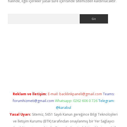
halinde, ilgili içerikler yasal süre içerisinde sitemizden kaldırılacaktır.
Arama
i.org
Reklam ve İletişim:
E-mail:
backlinkpaneli@gmail.com
Teams:
forumhizmeti@gmail.com
Whatsapp: 0262 606 0 726
Telegram:
@karabul
Yasal Uyarı:
Sitemiz, 5651 Sayılı Kanun gereğince Bilgi Teknolojileri
ve İletişim Kurumu (BTK) tarafından onaylanmış bir Yer Sağlayıcı