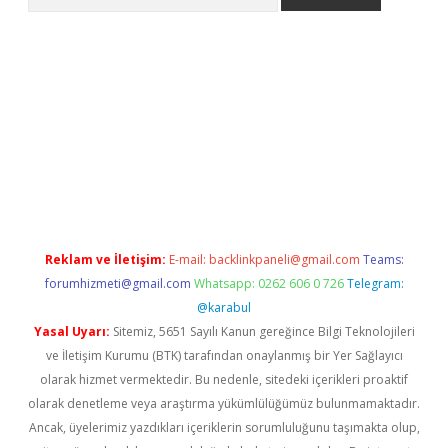
i.org
Reklam ve İletişim:
E-mail:
backlinkpaneli@gmail.com
Teams:
forumhizmeti@gmail.com
Whatsapp: 0262 606 0 726
Telegram:
@karabul
Yasal Uyarı:
Sitemiz, 5651 Sayılı Kanun gereğince Bilgi Teknolojileri
ve İletişim Kurumu (BTK) tarafından onaylanmış bir Yer Sağlayıcı
olarak hizmet vermektedir. Bu nedenle, sitedeki içerikleri proaktif
olarak denetleme veya araştırma yükümlülüğümüz bulunmamaktadır.
Ancak, üyelerimiz yazdıkları içeriklerin sorumluluğunu taşımakta olup,