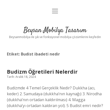
menüyü
Anasayfa
aç
Gizlilik Politikası
Beysan Mobilya Tasarım
Yasal Uyarı
Beysanmobilya ile şık ve fonksiyonel mobilya çözümlerini keşfedin
Etiket:
Budist ibadeti nedir
Budizm Öğretileri Nelerdir
Tarih: Aralık 18, 2024
Budizmde 4 Temel Gerçeklik Nedir? Dukkha (acı,
keder) 2. Samudaya (dukkha’nın kaynağı) 3. Nirodha
(dukkha’nın ortadan kaldırılması) 4. Magga
(dukkha’yı ortadan kaldıran yol). 5 Budist emri nedir?