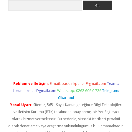
Arama
i.org
Reklam ve İletişim:
E-mail:
backlinkpaneli@gmail.com
Teams:
forumhizmeti@gmail.com
Whatsapp: 0262 606 0 726
Telegram:
@karabul
Yasal Uyarı:
Sitemiz, 5651 Sayılı Kanun gereğince Bilgi Teknolojileri
ve İletişim Kurumu (BTK) tarafından onaylanmış bir Yer Sağlayıcı
olarak hizmet vermektedir. Bu nedenle, sitedeki içerikleri proaktif
olarak denetleme veya araştırma yükümlülüğümüz bulunmamaktadır.