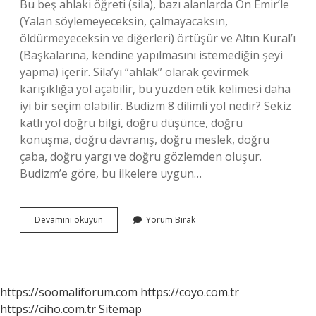
Bu beş ahlaki öğreti (sila), bazı alanlarda On Emir’le
(Yalan söylemeyeceksin, çalmayacaksın,
öldürmeyeceksin ve diğerleri) örtüşür ve Altın Kural’ı
(Başkalarına, kendine yapılmasını istemediğin şeyi
yapma) içerir. Sila’yı “ahlak” olarak çevirmek
karışıklığa yol açabilir, bu yüzden etik kelimesi daha
iyi bir seçim olabilir. Budizm 8 dilimli yol nedir? Sekiz
katlı yol doğru bilgi, doğru düşünce, doğru
konuşma, doğru davranış, doğru meslek, doğru
çaba, doğru yargı ve doğru gözlemden oluşur.
Budizm’e göre, bu ilkelere uygun…
Budizm
Devamını okuyun
Yorum Bırak
Öğretileri
Nelerdir
https://soomaliforum.com
https://coyo.com.tr
https://ciho.com.tr
Sitemap