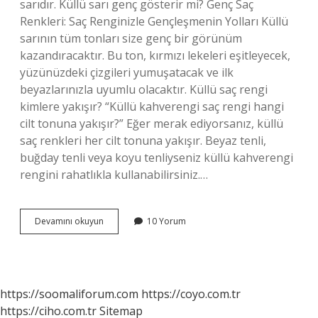
sarıdır. Küllü sarı genç gösterir mi? Genç Saç
Renkleri: Saç Renginizle Gençleşmenin Yolları Küllü
sarının tüm tonları size genç bir görünüm
kazandıracaktır. Bu ton, kırmızı lekeleri eşitleyecek,
yüzünüzdeki çizgileri yumuşatacak ve ilk
beyazlarınızla uyumlu olacaktır. Küllü saç rengi
kimlere yakışır? “Küllü kahverengi saç rengi hangi
cilt tonuna yakışır?” Eğer merak ediyorsanız, küllü
saç renkleri her cilt tonuna yakışır. Beyaz tenli,
buğday tenli veya koyu tenliyseniz küllü kahverengi
rengini rahatlıkla kullanabilirsiniz.…
Ekstra
Devamını okuyun
10 Yorum
Küllü
Sarı
Kimlere
Yakışır
https://soomaliforum.com
https://coyo.com.tr
https://ciho.com.tr
Sitemap