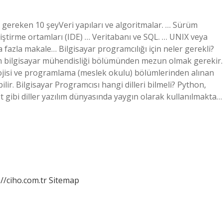
si gereken 10 şeyVeri yapıları ve algoritmalar. … Sürüm
liştirme ortamları (IDE) … Veritabanı ve SQL. … UNIX veya
 fazla makale… Bilgisayar programcılığı için neler gerekli?
in bilgisayar mühendisliği bölümünden mezun olmak gerekir.
ojisi ve programlama (meslek okulu) bölümlerinden alınan
ir. Bilgisayar Programcısı hangi dilleri bilmeli? Python,
st gibi diller yazılım dünyasında yaygın olarak kullanılmakta…
://ciho.com.tr
Sitemap