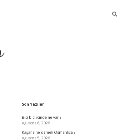
m
Sidebar
Son Yazılar
betci.org
Bici bici icinde ne var ?
Ağustos 6, 2026
Kaşane ne demek Osmanlıca ?
Ağustos 5, 2026