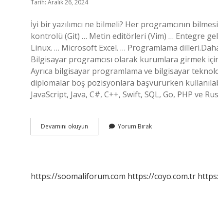
Tarih: Aralık 26, 2024
İyi bir yazılımcı ne bilmeli? Her programcının bilme
kontrolü (Git) … Metin editörleri (Vim) … Entegre ge
Linux. … Microsoft Excel. … Programlama dilleri.Daha
Bilgisayar programcısı olarak kurumlara girmek iç
Ayrıca bilgisayar programlama ve bilgisayar teknol
diplomalar boş pozisyonlara başvururken kullanılabil
JavaScript, Java, C#, C++, Swift, SQL, Go, PHP ve Ru
Bilgisayar
Devamını okuyun
Yorum Bırak
Programcısı
Ne
Bilmeli
https://soomaliforum.com
https://coyo.com.tr
https