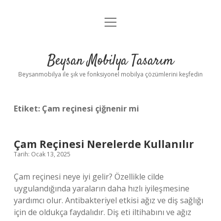
menüyü
Anasayfa
aç
Gizlilik Politikası
Beysan Mobilya Tasarım
Yasal Uyarı
Beysanmobilya ile şık ve fonksiyonel mobilya çözümlerini keşfedin
Etiket:
Çam reçinesi çiğnenir mi
Çam Reçinesi Nerelerde Kullanılır
Tarih: Ocak 13, 2025
Çam reçinesi neye iyi gelir? Özellikle cilde
uygulandığında yaraların daha hızlı iyileşmesine
yardımcı olur. Antibakteriyel etkisi ağız ve diş sağlığı
için de oldukça faydalıdır. Diş eti iltihabını ve ağız