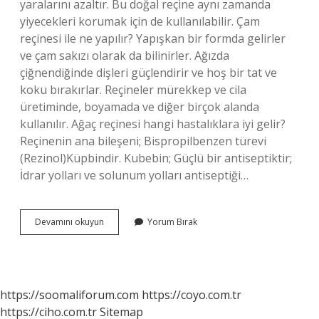
yaralarını azaltır. Bu doğal reçine aynı zamanda
yiyecekleri korumak için de kullanılabilir. Çam
reçinesi ile ne yapılır? Yapışkan bir formda gelirler
ve çam sakızı olarak da bilinirler. Ağızda
çiğnendiğinde dişleri güçlendirir ve hoş bir tat ve
koku bırakırlar. Reçineler mürekkep ve cila
üretiminde, boyamada ve diğer birçok alanda
kullanılır. Ağaç reçinesi hangi hastalıklara iyi gelir?
Reçinenin ana bileşeni; Bispropilbenzen türevi
(Rezinol)Küpbindir. Kubebin; Güçlü bir antiseptiktir;
İdrar yolları ve solunum yolları antiseptiği…
Çam
Devamını okuyun
Yorum Bırak
Reçinesi
Nerelerde
Kullanılır
https://soomaliforum.com
https://coyo.com.tr
https://ciho.com.tr
Sitemap