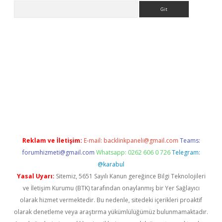
Arama
i.org
Reklam ve İletişim:
E-mail:
backlinkpaneli@gmail.com
Teams:
forumhizmeti@gmail.com
Whatsapp: 0262 606 0 726
Telegram:
@karabul
Yasal Uyarı:
Sitemiz, 5651 Sayılı Kanun gereğince Bilgi Teknolojileri
ve İletişim Kurumu (BTK) tarafından onaylanmış bir Yer Sağlayıcı
olarak hizmet vermektedir. Bu nedenle, sitedeki içerikleri proaktif
olarak denetleme veya araştırma yükümlülüğümüz bulunmamaktadır.