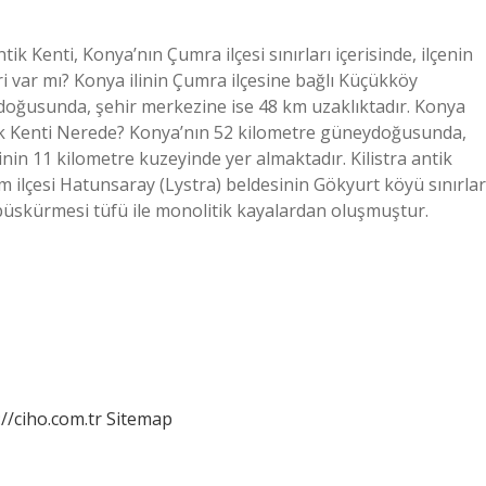
ik Kenti, Konya’nın Çumra ilçesi sınırları içerisinde, ilçenin
 var mı? Konya ilinin Çumra ilçesine bağlı Küçükköy
doğusunda, şehir merkezine ise 48 km uzaklıktadır. Konya
ik Kenti Nerede? Konya’nın 52 kilometre güneydoğusunda,
nin 11 kilometre kuzeyinde yer almaktadır. Kilistra antik
am ilçesi Hatunsaray (Lystra) beldesinin Gökyurt köyü sınırlar
z püskürmesi tüfü ile monolitik kayalardan oluşmuştur.
://ciho.com.tr
Sitemap