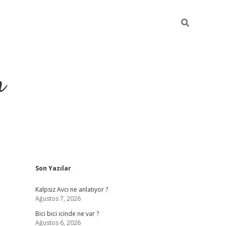
m
Sidebar
Son Yazılar
betci.org
Kalpsiz Avcı ne anlatıyor ?
Ağustos 7, 2026
Bici bici icinde ne var ?
Ağustos 6, 2026