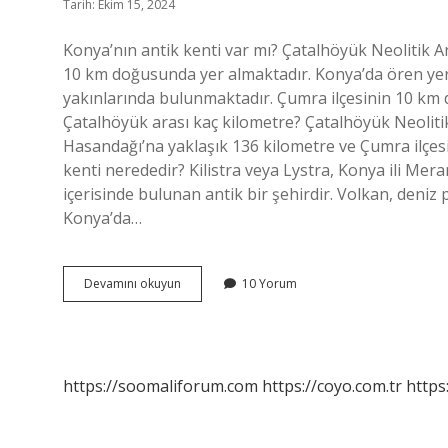
Tarih: Ekim 15, 2024
Konya’nın antik kenti var mı? Çatalhöyük Neolitik Ant
10 km doğusunda yer almaktadır. Konya’da ören yeri
yakınlarında bulunmaktadır. Çumra ilçesinin 10 km 
Çatalhöyük arası kaç kilometre? Çatalhöyük Neolit
Hasandağı’na yaklaşık 136 kilometre ve Çumra ilçesi
kenti nerededir? Kilistra veya Lystra, Konya ili Mer
içerisinde bulunan antik bir şehirdir. Volkan, deni
Konya’da…
Konyada
Devamını okuyun
10 Yorum
Antik
Kent
Var
Mı
https://soomaliforum.com
https://coyo.com.tr
https