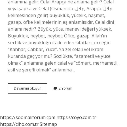
anlamına gelir. Celal Arapça ne anlama gelir? Celal
veya şapka ve Celâl (Osmanlıca: جلال‎, Arapça: جَلَالْ‎
kelimesinden gelir) büyüklük, yücelik, haşmet,
gazap, öfke kelimelerinin eş anlamlısıdır. Celal dini
anlamı nedir? Büyük, yüce, manevi değeri yüksek.
Büyüklük, heybet, heybet. Öfke, gazap. Allah’ın
sertlik ve büyüklüğü ifade eden sıfatları, örneğin
“Kahhar, Cabbar, Yüce”. Ya zel celali vel ikram
kuranda geçiyor mu? Sözlükte, “azametli ve yüce
olmak” anlamına gelen celal ve “cömert, merhametli,
asil ve şerefli olmak” anlamına…
Celal
Devamını okuyun
2 Yorum
Kuranda
Geçiyor
Mu
https://soomaliforum.com
https://coyo.com.tr
https://ciho.com.tr
Sitemap