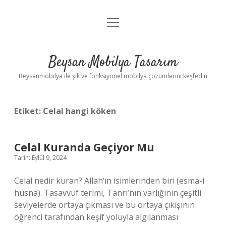
menüyü
Anasayfa
aç
Gizlilik Politikası
Beysan Mobilya Tasarım
Yasal Uyarı
Beysanmobilya ile şık ve fonksiyonel mobilya çözümlerini keşfedin
Etiket:
Celal hangi köken
Celal Kuranda Geçiyor Mu
Tarih: Eylül 9, 2024
Celal nedir kuran? Allah’ın isimlerinden biri (esma-i
hüsna). Tasavvuf terimi, Tanrı’nın varlığının çeşitli
seviyelerde ortaya çıkması ve bu ortaya çıkışının
öğrenci tarafından keşif yoluyla algılanması