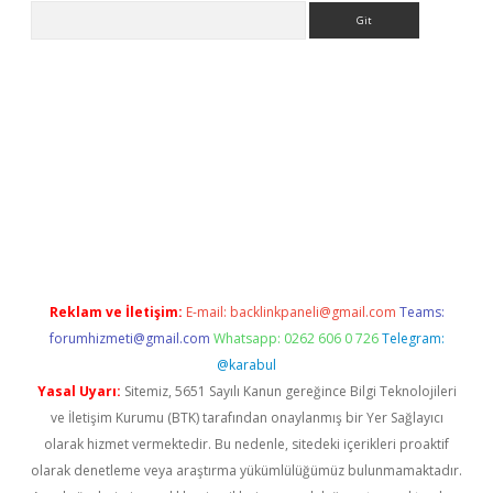
Arama
i.org
Reklam ve İletişim:
E-mail:
backlinkpaneli@gmail.com
Teams:
forumhizmeti@gmail.com
Whatsapp: 0262 606 0 726
Telegram:
@karabul
Yasal Uyarı:
Sitemiz, 5651 Sayılı Kanun gereğince Bilgi Teknolojileri
ve İletişim Kurumu (BTK) tarafından onaylanmış bir Yer Sağlayıcı
olarak hizmet vermektedir. Bu nedenle, sitedeki içerikleri proaktif
olarak denetleme veya araştırma yükümlülüğümüz bulunmamaktadır.