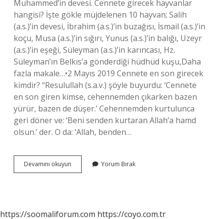
Muhammed’in devesi. Cennete girecek hayvanlar
hangisi? İşte gökle müjdelenen 10 hayvan; Salih
(a.s.)’in devesi, İbrahim (a.s.)’in buzağısı, İsmail (a.s.)’in
koçu, Musa (a.s.)’in sığırı, Yunus (a.s.)’in balığı, Uzeyr
(a.s.)’in eşeği, Süleyman (a.s.)’in karıncası, Hz.
Süleyman’ın Belkıs’a gönderdiği hüdhüd kuşu,Daha
fazla makale…•2 Mayıs 2019 Cennete en son girecek
kimdir? “Resulullah (s.a.v.) şöyle buyurdu: ‘Cennete
en son giren kimse, cehennemden çıkarken bazen
yürür, bazen de düşer.’ Cehennemden kurtulunca
geri döner ve: ‘Beni senden kurtaran Allah’a hamd
olsun.’ der. O da: ‘Allah, benden…
Cennete
Devamını okuyun
Yorum Bırak
Girecek
3
Hayvanın
Ismi
Nedir
https://soomaliforum.com
https://coyo.com.tr