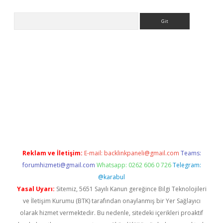
Arama
i.org
Reklam ve İletişim:
E-mail:
backlinkpaneli@gmail.com
Teams:
forumhizmeti@gmail.com
Whatsapp: 0262 606 0 726
Telegram:
@karabul
Yasal Uyarı:
Sitemiz, 5651 Sayılı Kanun gereğince Bilgi Teknolojileri
ve İletişim Kurumu (BTK) tarafından onaylanmış bir Yer Sağlayıcı
olarak hizmet vermektedir. Bu nedenle, sitedeki içerikleri proaktif