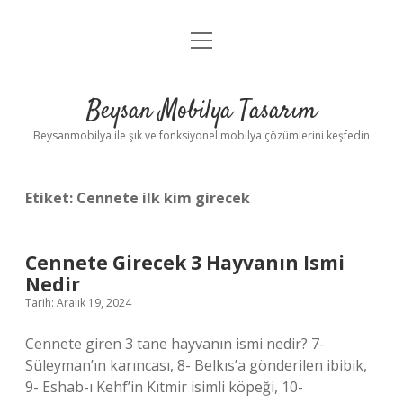
menüyü
Anasayfa
aç
Gizlilik Politikası
Beysan Mobilya Tasarım
Yasal Uyarı
Beysanmobilya ile şık ve fonksiyonel mobilya çözümlerini keşfedin
Etiket:
Cennete ilk kim girecek
Cennete Girecek 3 Hayvanın Ismi
Nedir
Tarih: Aralık 19, 2024
Cennete giren 3 tane hayvanın ismi nedir? 7-
Süleyman’ın karıncası, 8- Belkıs’a gönderilen ibibik,
9- Eshab-ı Kehf’in Kıtmir isimli köpeği, 10-