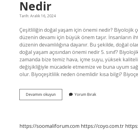
Nedir
Tarih: Aralık 16, 2024
Çeşitliliğin doğal yaşam için önemi nedir? Biyolojik ç
düzenin devamı için büyük önem taşır. İnsanların iht
düzenin devamlılığına dayanır. Bu şekilde, doğal olar
doğal yaşam açısından önemi nedir 5. sınıf? Biyolojik
zamanda bize temiz hava, içme suyu, yüksek kaliteli 
değişikliğiyle mücadele etmemize ve buna uyum sağl
olur. Biyoçeşitlilik neden önemlidir kısa bilgi? Biyoçe
Çeşitliliğin
Devamını okuyun
Yorum Bırak
Doğal
Yaşam
Açısından
Önemi
Nedir
https://soomaliforum.com
https://coyo.com.tr
https