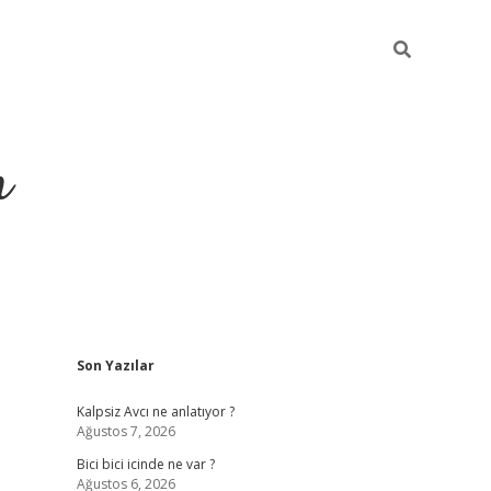
m
Sidebar
Son Yazılar
betci.org
Kalpsiz Avcı ne anlatıyor ?
Ağustos 7, 2026
Bici bici icinde ne var ?
Ağustos 6, 2026