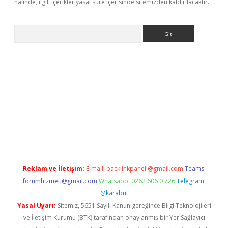
halinde, ilgili içerikler yasal süre içerisinde sitemizden kaldırılacaktır.
Arama
i.org
Reklam ve İletişim:
E-mail:
backlinkpaneli@gmail.com
Teams:
forumhizmeti@gmail.com
Whatsapp: 0262 606 0 726
Telegram:
@karabul
Yasal Uyarı:
Sitemiz, 5651 Sayılı Kanun gereğince Bilgi Teknolojileri
ve İletişim Kurumu (BTK) tarafından onaylanmış bir Yer Sağlayıcı