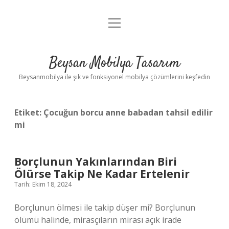
menüyü
Anasayfa
aç
Gizlilik Politikası
Beysan Mobilya Tasarım
Yasal Uyarı
Beysanmobilya ile şık ve fonksiyonel mobilya çözümlerini keşfedin
Etiket:
Çocuğun borcu anne babadan tahsil edilir
mi
Borçlunun Yakınlarından Biri
Ölürse Takip Ne Kadar Ertelenir
Tarih: Ekim 18, 2024
Borçlunun ölmesi ile takip düşer mi? Borçlunun
ölümü halinde, mirasçıların mirası açık irade