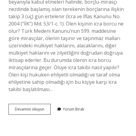
beyanıyla kabul etmeleri halinde, borçlu-mirasçı
nezdinde başlamış olan terekenin borçlarına ilişkin
takip 3 (üç) gün ertelenir (İcra ve İflas Kanunu No.
2004 (“İİK”) Md. 53/1-c. 1). Ölen kişinin icra borcu ne
olur? Türk Medeni Kanunu’nun 599. maddesine
göre mirasçılar, ölenin taşınır ve taşınmaz malları
üzerindeki mülkiyet haklarını, alacaklarını, diğer
mülkiyet haklarını ve zilyetliğini doğrudan doğruya
iktisap ederler. Bu durumda ölenin icra borcu
mirasçılarına geçer. Ölüye icra takibi nasıl yapılır?
Ölen kişi hukuken ehliyetli olmadığı ve taraf olma
ehliyetine sahip olmadığı için bu kişiye karşı icra
takibi başlatılması…
Borçlunun
Devamını okuyun
Yorum Bırak
Yakınlarından
Biri
Ölürse
Takip