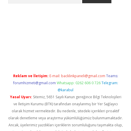
i.org
Reklam ve İletişim:
E-mail:
backlinkpaneli@gmail.com
Teams:
forumhizmeti@gmail.com
Whatsapp: 0262 606 0 726
Telegram:
@karabul
Yasal Uyarı:
Sitemiz, 5651 Sayılı Kanun gereğince Bilgi Teknolojileri
ve İletişim Kurumu (BTK) tarafından onaylanmış bir Yer Sağlayıcı
olarak hizmet vermektedir. Bu nedenle, sitedeki içerikleri proaktif
olarak denetleme veya araştırma yükümlülüğümüz bulunmamaktadır.
Ancak, üyelerimiz yazdıkları içeriklerin sorumluluğunu taşımakta olup,