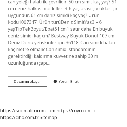
can yeleği halatı ile çevrilidir. 50 cm simit kaç yaş? 51
cm deniz halkası modelleri 3-6 yaş arası çocuklar için
uygundur. 61 cm deniz simidi kaç yaş? Ürün
kodu10073471Ürün türüDeniz SimitYaş3 – 6
yaşTipTekBoyut/Ebat61 cm1 satır daha En büyük
deniz simidi kaç cm? Bestway Büyük Donut 107 cm
Deniz Donu yetişkinler için 36118. Can simidi halatı
kaç metre olmalı? Can simidi standardının
gerektirdiği kaldırma kuvvetine sahip 30 m
uzunluğunda (çapı…
Yetişkin
Devamını okuyun
Yorum Bırak
Can
Simidi
Kaç
Cm
https://soomaliforum.com
https://coyo.com.tr
https://ciho.com.tr
Sitemap