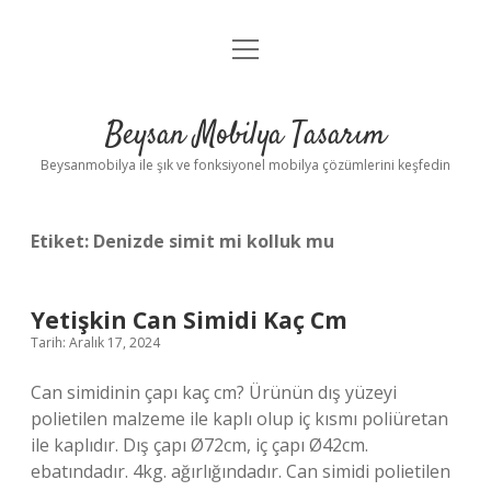
menüyü
Anasayfa
aç
Gizlilik Politikası
Beysan Mobilya Tasarım
Yasal Uyarı
Beysanmobilya ile şık ve fonksiyonel mobilya çözümlerini keşfedin
Etiket:
Denizde simit mi kolluk mu
Yetişkin Can Simidi Kaç Cm
Tarih: Aralık 17, 2024
Can simidinin çapı kaç cm? Ürünün dış yüzeyi
polietilen malzeme ile kaplı olup iç kısmı poliüretan
ile kaplıdır. Dış çapı Ø72cm, iç çapı Ø42cm.
ebatındadır. 4kg. ağırlığındadır. Can simidi polietilen