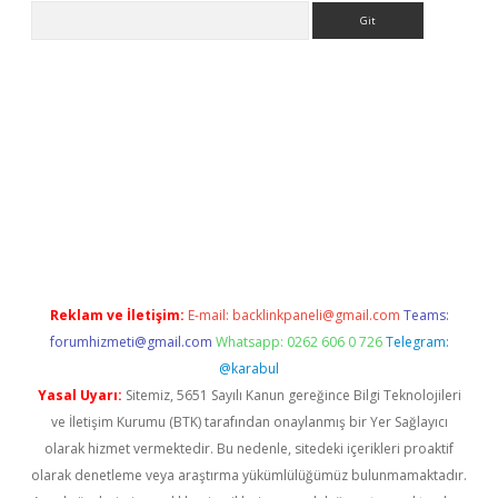
Arama
i.org
Reklam ve İletişim:
E-mail:
backlinkpaneli@gmail.com
Teams:
forumhizmeti@gmail.com
Whatsapp: 0262 606 0 726
Telegram:
@karabul
Yasal Uyarı:
Sitemiz, 5651 Sayılı Kanun gereğince Bilgi Teknolojileri
ve İletişim Kurumu (BTK) tarafından onaylanmış bir Yer Sağlayıcı
olarak hizmet vermektedir. Bu nedenle, sitedeki içerikleri proaktif
olarak denetleme veya araştırma yükümlülüğümüz bulunmamaktadır.