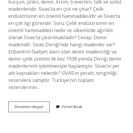
kurşun, çinko, demir, krom, traverten, talk ve solist
madenleridir. Sivas’ta en çok ne çıkar? Çelik
endüstrisinin en önemli hammaddesidir ve Sivas’ta
en çok ilgi görendir. Soru: Çelik endüstrisinin en
önemli hammaddesi nedir ve ülkemizde ağırlıklı
olarak Sivas’ta çıkarılmaktadır? Cevap: Demir
madenidir. Sivas Divriği’nde hangi madenler var?
Etibank’ın faaliyet alanı olan demir madenciliği ve
demir-çelik üretimi ilk kez 1938 yılında Divriği demir
madenlerinin işletilmesiyle başlamıştır. Sivas’ın yer
altı kaynakları nelerdir? SİVAS’ın yeraltı zenginliği
rezervlere sahiptir. Türkiye’nin toplam
rezervlerinin…
Sivasta
Devamını okuyun
Yorum Bırak
Hangi
Maden
Var