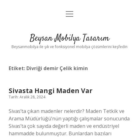
menüyü
Anasayfa
aç
Gizlilik Politikası
Beysan Mobilya Tasarım
Yasal Uyarı
Beysanmobilya ile şık ve fonksiyonel mobilya çözümlerini keşfedin
Etiket:
Divriği demir Çelik kimin
Sivasta Hangi Maden Var
Tarih: Aralık 28, 2024
Sivas’ta çıkan madenler nelerdir? Maden Tetkik ve
Arama Müdürlüğü’nün yaptığı çalışmalar sonucunda
Sivas’ta çok sayıda değerli maden ve endüstriyel
hammadde bulunmuştur. Bunlardan bazıları