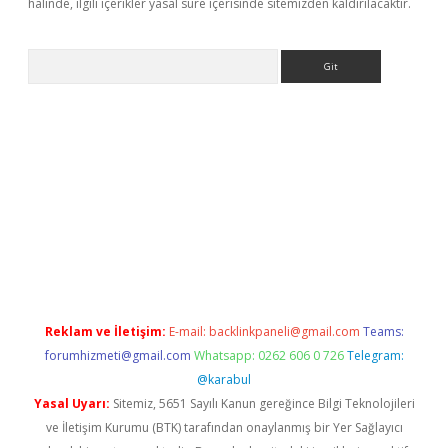
halinde, ilgili içerikler yasal süre içerisinde sitemizden kaldırılacaktır.
Arama
i.org
Reklam ve İletişim:
E-mail:
backlinkpaneli@gmail.com
Teams:
forumhizmeti@gmail.com
Whatsapp: 0262 606 0 726
Telegram:
@karabul
Yasal Uyarı:
Sitemiz, 5651 Sayılı Kanun gereğince Bilgi Teknolojileri
ve İletişim Kurumu (BTK) tarafından onaylanmış bir Yer Sağlayıcı