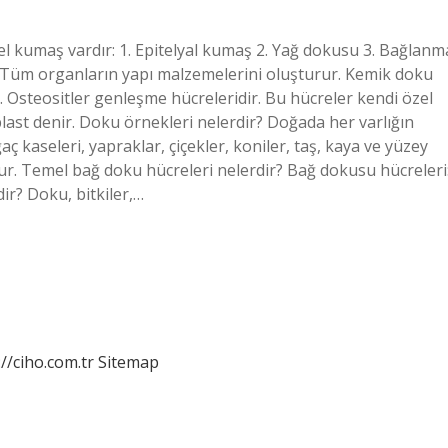
 kumaş vardır: 1. Epitelyal kumaş 2. Yağ dokusu 3. Bağlanm
Tüm organların yapı malzemelerini oluşturur. Kemik doku
. Osteositler genleşme hücreleridir. Bu hücreler kendi özel
last denir. Doku örnekleri nelerdir? Doğada her varlığın
ğaç kaseleri, yapraklar, çiçekler, koniler, taş, kaya ve yüzey
ur. Temel bağ doku hücreleri nelerdir? Bağ dokusu hücreleri
ir? Doku, bitkiler,…
://ciho.com.tr
Sitemap