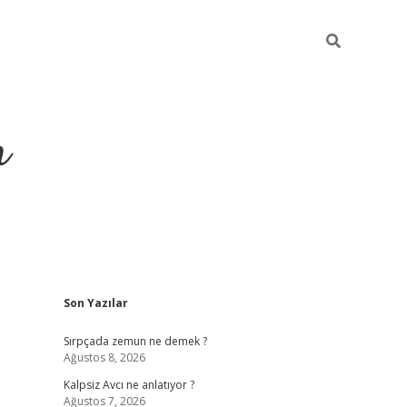
m
Sidebar
Son Yazılar
betci.org
Sırpçada zemun ne demek ?
Ağustos 8, 2026
Kalpsiz Avcı ne anlatıyor ?
Ağustos 7, 2026