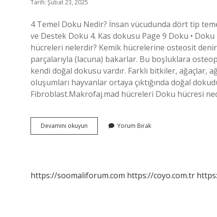
Tarih: Şubat 23, 2025
4 Temel Doku Nedir? İnsan vücudunda dört tip temel
ve Destek Doku 4. Kas dokusu Page 9 Doku • Doku 
hücreleri nelerdir? Kemik hücrelerine osteosit denir
parçalarıyla (lacuna) bakarlar. Bu boşluklara osteop
kendi doğal dokusu vardır. Farklı bitkiler, ağaçlar, a
oluşumları hayvanlar ortaya çıktığında doğal dokud
Fibroblast.Makrofaj.mad hücreleri Doku hücresi ned
Doku
Devamını okuyun
Yorum Bırak
Hücreleri
Nelerdir
https://soomaliforum.com
https://coyo.com.tr
https