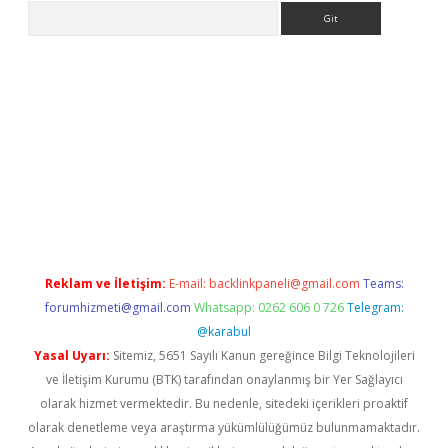
Arama
i.org
Reklam ve İletişim:
E-mail:
backlinkpaneli@gmail.com
Teams:
forumhizmeti@gmail.com
Whatsapp: 0262 606 0 726
Telegram:
@karabul
Yasal Uyarı:
Sitemiz, 5651 Sayılı Kanun gereğince Bilgi Teknolojileri
ve İletişim Kurumu (BTK) tarafından onaylanmış bir Yer Sağlayıcı
olarak hizmet vermektedir. Bu nedenle, sitedeki içerikleri proaktif
olarak denetleme veya araştırma yükümlülüğümüz bulunmamaktadır.