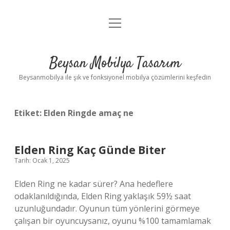
menüyü
Anasayfa
aç
Gizlilik Politikası
Beysan Mobilya Tasarım
Yasal Uyarı
Beysanmobilya ile şık ve fonksiyonel mobilya çözümlerini keşfedin
Etiket:
Elden Ringde amaç ne
Elden Ring Kaç Günde Biter
Tarih: Ocak 1, 2025
Elden Ring ne kadar sürer? Ana hedeflere
odaklanıldığında, Elden Ring yaklaşık 59½ saat
uzunluğundadır. Oyunun tüm yönlerini görmeye
çalışan bir oyuncuysanız, oyunu %100 tamamlamak