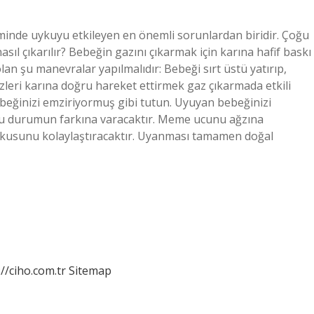
inde uykuyu etkileyen en önemli sorunlardan biridir. Çoğu
sıl çıkarılır? Bebeğin gazını çıkarmak için karına hafif baskı
an şu manevralar yapılmalıdır: Bebeği sırt üstü yatırıp,
eri karına doğru hareket ettirmek gaz çıkarmada etkili
ebeğinizi emziriyormuş gibi tutun. Uyuyan bebeğinizi
 bu durumun farkına varacaktır. Meme ucunu ağzına
uykusunu kolaylaştıracaktır. Uyanması tamamen doğal
://ciho.com.tr
Sitemap