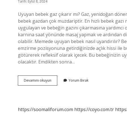
Tarih: Eylül 8, 2024
Uyuyan bebek gaz çıkarır mı? Gaz, yenidoğan dönem
bebek gazdan çok muzdariptir. En hızlı bebek gazı na
uygulayan ve bebeğin gazını çıkarmasına yardımcı ol
karnına saat yönünde masaj yapmak ve ardından dizl
olabilir. Memede uyuyan bebek nasıl uyandırılır? B
emzirme pozisyonuna getirdiğinizde açlık hissi ile
götürerek refleksif olarak içecek. Bu bebeğinizin 
olacaktır. Emdikten sonra…
Memede
Devamını okuyun
Yorum Bırak
Uyuyan
Bebek
Gazı
Nasıl
Çıkarılır
https://soomaliforum.com
https://coyo.com.tr
https