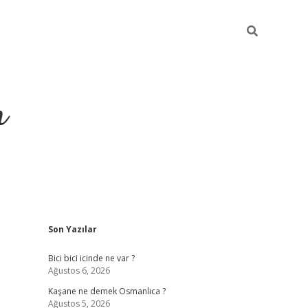
m
Sidebar
Son Yazılar
betci.org
Bici bici icinde ne var ?
Ağustos 6, 2026
Kaşane ne demek Osmanlıca ?
Ağustos 5, 2026