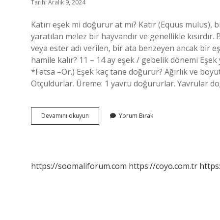
Tarih: Aralık 9, 2024
Katırı eşek mi doğurur at mı? Katır (Equus mulus), bir 
yaratılan melez bir hayvandır ve genellikle kısırdır. B
veya ester adı verilen, bir ata benzeyen ancak bir 
hamile kalır? 11 – 14 ay eşek / gebelik dönemi Eşek y
*Fatsa –Or.) Eşek kaç tane doğurur? Ağırlık ve boyu
Otçuldurlar. Üreme: 1 yavru doğururlar. Yavrular 
Eşek
Devamını okuyun
Yorum Bırak
Doğurur
Mu
https://soomaliforum.com
https://coyo.com.tr
https