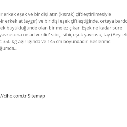
erkek eşek ve bir dişi atın (kısrak) çiftleştirilmesiyle
ir erkek at (aygır) ve bir dişi eşek çiftleştiğinde, ortaya bard
eşek büyüklüğünde olan bir melez çıkar. Eşek ne kadar süre
avrusuna ne ad verilir? sıbıç, sibiç eşek yavrusu, tay (Beycel
t: 350 kg ağırlığında ve 145 cm boyundadır. Beslenme:
doğumda…
://ciho.com.tr
Sitemap