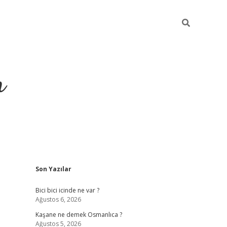
m
Sidebar
Son Yazılar
betci.org
Bici bici icinde ne var ?
Ağustos 6, 2026
Kaşane ne demek Osmanlıca ?
Ağustos 5, 2026