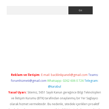
Arama
i.org
Reklam ve İletişim:
E-mail:
backlinkpaneli@gmail.com
Teams:
forumhizmeti@gmail.com
Whatsapp: 0262 606 0 726
Telegram:
@karabul
Yasal Uyarı:
Sitemiz, 5651 Sayılı Kanun gereğince Bilgi Teknolojileri
ve İletişim Kurumu (BTK) tarafından onaylanmış bir Yer Sağlayıcı
olarak hizmet vermektedir. Bu nedenle, sitedeki içerikleri proaktif