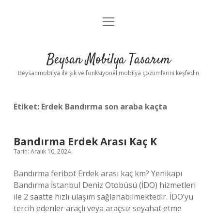
menüyü
Anasayfa
aç
Gizlilik Politikası
Beysan Mobilya Tasarım
Yasal Uyarı
Beysanmobilya ile şık ve fonksiyonel mobilya çözümlerini keşfedin
Etiket:
Erdek Bandırma son araba kaçta
Bandırma Erdek Arası Kaç K
Tarih: Aralık 10, 2024
Bandırma feribot Erdek arası kaç km? Yenikapı
Bandırma İstanbul Deniz Otobüsü (İDO) hizmetleri
ile 2 saatte hızlı ulaşım sağlanabilmektedir. İDO’yu
tercih edenler araçlı veya araçsız seyahat etme