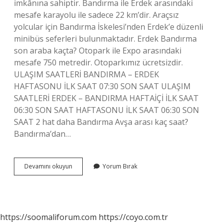
imkânına sahiptir. Bandırma ile Erdek arasındaki
mesafe karayolu ile sadece 22 km’dir. Araçsız
yolcular için Bandırma İskelesi’nden Erdek’e düzenli
minibüs seferleri bulunmaktadır. Erdek Bandırma
son araba kaçta? Otopark ile Expo arasındaki
mesafe 750 metredir. Otoparkımız ücretsizdir.
ULAŞIM SAATLERİ BANDIRMA – ERDEK
HAFTASONU İLK SAAT 07:30 SON SAAT ULAŞIM
SAATLERİ ERDEK – BANDIRMA HAFTAİÇİ İLK SAAT
06:30 SON SAAT HAFTASONU İLK SAAT 06:30 SON
SAAT 2 hat daha Bandırma Avşa arası kaç saat?
Bandırma’dan…
Bandırma
Devamını okuyun
Yorum Bırak
Erdek
Arası
Kaç
K
https://soomaliforum.com
https://coyo.com.tr