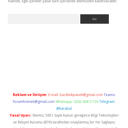
halinde, ilgili içerikler yasal süre içerisinde sitemizden kaldırılacaktır.
Arama
i.org
Reklam ve İletişim:
E-mail:
backlinkpaneli@gmail.com
Teams:
forumhizmeti@gmail.com
Whatsapp: 0262 606 0 726
Telegram:
@karabul
Yasal Uyarı:
Sitemiz, 5651 Sayılı Kanun gereğince Bilgi Teknolojileri
ve İletişim Kurumu (BTK) tarafından onaylanmış bir Yer Sağlayıcı