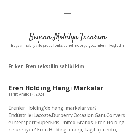
menüyü
Anasayfa
aç
Gizlilik Politikası
Beysan Mobilya Tasarım
Yasal Uyarı
Beysanmobilya ile şık ve fonksiyonel mobilya çözümlerini keşfedin
Etiket:
Eren tekstilin sahibi kim
Eren Holding Hangi Markalar
Tarih: Aralık 14, 2024
Erenler Holding’de hangi markalar var?
EndüstrilerLacoste.Burberry.Occasion.Gant.Convers
e.Intersport.SuperKids.United Brands. Eren Holding
ne üretiyor? Eren Holding, enerji, kağıt, çimento,