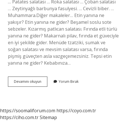
… Patates salatası … Roka salatası … Çoban salatası
… Zeytinyağlı barbunya fasulyesi. … Cevizli biber. …
Muhammara.Diğer makaleler… Etin yanına ne
yakışır? Etin yanına ne gider? Beşamel soslu sote
sebzeler. Kızarmış patlıcan salatası. Fırında etli türlü
yanına ne gider? Makarnalı pilav, fırında et güveciyle
en iyi şekilde gider. Menüde tzatziki, sumak ve
soğan salatası ve mevsim salatası varsa, fırında
pişmiş güveçten asla vazgeçemezsiniz. Tepsi etin
yanına ne gider? Kebabınıza…
Fırında
Devamını okuyun
Yorum Bırak
Etin
Yanına
Ne
Gider
https://soomaliforum.com
https://coyo.com.tr
https://ciho.com.tr
Sitemap