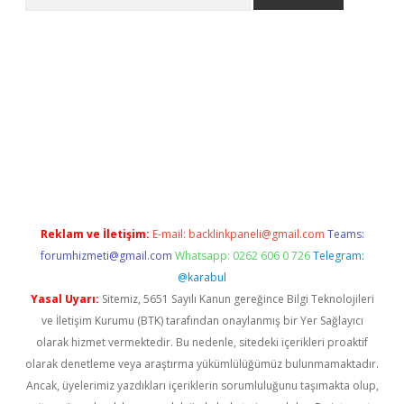
i.org
Reklam ve İletişim:
E-mail:
backlinkpaneli@gmail.com
Teams:
forumhizmeti@gmail.com
Whatsapp: 0262 606 0 726
Telegram:
@karabul
Yasal Uyarı:
Sitemiz, 5651 Sayılı Kanun gereğince Bilgi Teknolojileri
ve İletişim Kurumu (BTK) tarafından onaylanmış bir Yer Sağlayıcı
olarak hizmet vermektedir. Bu nedenle, sitedeki içerikleri proaktif
olarak denetleme veya araştırma yükümlülüğümüz bulunmamaktadır.
Ancak, üyelerimiz yazdıkları içeriklerin sorumluluğunu taşımakta olup,