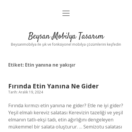
menüyü
Anasayfa
aç
Gizlilik Politikası
Beysan Mobilya Tasarım
Yasal Uyarı
Beysanmobilya ile şık ve fonksiyonel mobilya çözümlerini keşfedin
Etiket:
Etin yanına ne yakışır
Fırında Etin Yanına Ne Gider
Tarih: Aralık 19, 2024
Fırında kırmızı etin yanına ne gider? Etle ne iyi gider?
Yeşil elmalı kereviz salatası Kerevizin tazeliği ve yeşil
elmanın tatlı-ekşi tadı, etin ağırlığını dengeleyen
mükemmel bir salata oluşturur. … Semizotu salatası