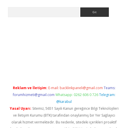
Arama
tci.org
Reklam ve İletişim:
E-mail:
backlinkpaneli@gmail.com
Teams:
forumhizmeti@gmail.com
Whatsapp: 0262 606 0 726
Telegram:
@karabul
Yasal Uyarı:
Sitemiz, 5651 Sayılı Kanun gereğince Bilgi Teknolojileri
ve İletişim Kurumu (BTK) tarafından onaylanmış bir Yer Sağlayıcı
olarak hizmet vermektedir. Bu nedenle, sitedeki içerikleri proaktif