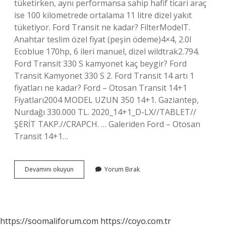
tüketirken, aynı performansa sahip hafif ticari araç
ise 100 kilometrede ortalama 11 litre dizel yakıt
tüketiyor. Ford Transit ne kadar? FilterModelT.
Anahtar teslim özel fiyat (peşin ödeme)4×4, 2.0l
Ecoblue 170hp, 6 ileri manuel, dizel wildtrak2.794.
Ford Transit 330 S kamyonet kaç beygir? Ford
Transit Kamyonet 330 S 2. Ford Transit 14 artı 1
fiyatları ne kadar? Ford – Otosan Transit 14+1
Fiyatları2004 MODEL UZUN 350 14+1. Gaziantep,
Nurdağı 330.000 TL. 2020_14+1_D-LX//TABLET//
ŞERİT TAKP.//CRAPCH. … Galeriden Ford – Otosan
Transit 14+1…
97
Devamını okuyun
Yorum Bırak
Model
Ford
Transit
Fiyatları
Ne
https://soomaliforum.com
https://coyo.com.tr
Kadar