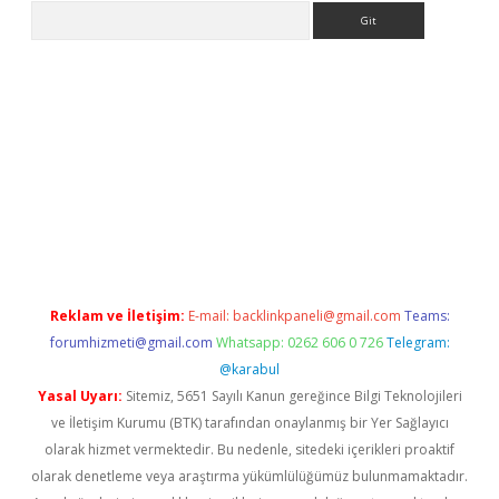
Arama
i.org
Reklam ve İletişim:
E-mail:
backlinkpaneli@gmail.com
Teams:
forumhizmeti@gmail.com
Whatsapp: 0262 606 0 726
Telegram:
@karabul
Yasal Uyarı:
Sitemiz, 5651 Sayılı Kanun gereğince Bilgi Teknolojileri
ve İletişim Kurumu (BTK) tarafından onaylanmış bir Yer Sağlayıcı
olarak hizmet vermektedir. Bu nedenle, sitedeki içerikleri proaktif
olarak denetleme veya araştırma yükümlülüğümüz bulunmamaktadır.