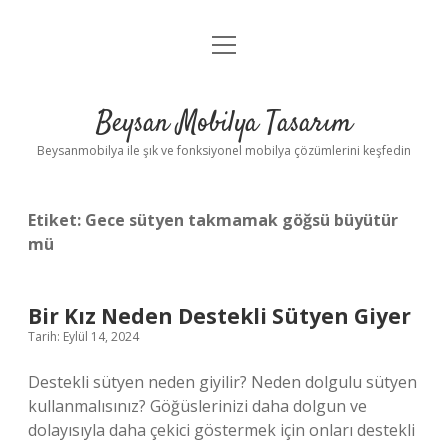
menüyü
Anasayfa
aç
Gizlilik Politikası
Beysan Mobilya Tasarım
Yasal Uyarı
Beysanmobilya ile şık ve fonksiyonel mobilya çözümlerini keşfedin
Etiket:
Gece sütyen takmamak göğsü büyütür
mü
Bir Kız Neden Destekli Sütyen Giyer
Tarih: Eylül 14, 2024
Destekli sütyen neden giyilir? Neden dolgulu sütyen
kullanmalısınız? Göğüslerinizi daha dolgun ve
dolayısıyla daha çekici göstermek için onları destekli