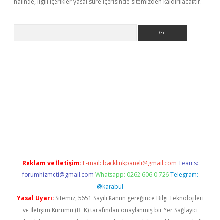
halinde, ilgili içerikler yasal süre içerisinde sitemizden kaldırılacaktır.
Arama
i.org
Reklam ve İletişim:
E-mail:
backlinkpaneli@gmail.com
Teams:
forumhizmeti@gmail.com
Whatsapp: 0262 606 0 726
Telegram:
@karabul
Yasal Uyarı:
Sitemiz, 5651 Sayılı Kanun gereğince Bilgi Teknolojileri
ve İletişim Kurumu (BTK) tarafından onaylanmış bir Yer Sağlayıcı