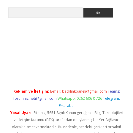
Arama
ci.org
Reklam ve İletişim:
E-mail:
backlinkpaneli@gmail.com
Teams:
forumhizmeti@gmail.com
Whatsapp: 0262 606 0 726
Telegram:
@karabul
Yasal Uyarı:
Sitemiz, 5651 Sayılı Kanun gereğince Bilgi Teknolojileri
ve İletişim Kurumu (BTK) tarafından onaylanmış bir Yer Sağlayıcı
olarak hizmet vermektedir. Bu nedenle, sitedeki içerikleri proaktif