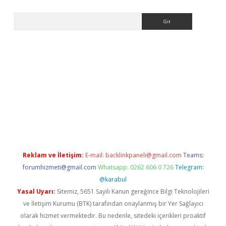
Arama
i.org
Reklam ve İletişim:
E-mail:
backlinkpaneli@gmail.com
Teams:
forumhizmeti@gmail.com
Whatsapp: 0262 606 0 726
Telegram:
@karabul
Yasal Uyarı:
Sitemiz, 5651 Sayılı Kanun gereğince Bilgi Teknolojileri
ve İletişim Kurumu (BTK) tarafından onaylanmış bir Yer Sağlayıcı
olarak hizmet vermektedir. Bu nedenle, sitedeki içerikleri proaktif