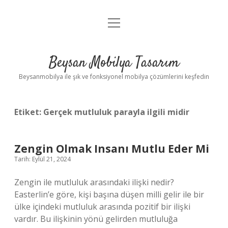
menüyü
Anasayfa
aç
Gizlilik Politikası
Beysan Mobilya Tasarım
Yasal Uyarı
Beysanmobilya ile şık ve fonksiyonel mobilya çözümlerini keşfedin
Etiket:
Gerçek mutluluk parayla ilgili midir
Zengin Olmak Insanı Mutlu Eder Mi
Tarih: Eylül 21, 2024
Zengin ile mutluluk arasındaki ilişki nedir?
Easterlin’e göre, kişi başına düşen milli gelir ile bir
ülke içindeki mutluluk arasında pozitif bir ilişki
vardır. Bu ilişkinin yönü gelirden mutluluğa