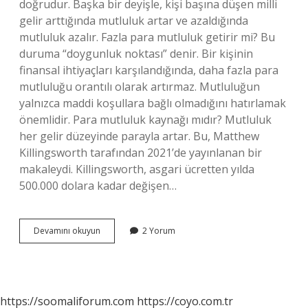
doğrudur. Başka bir deyişle, kişi başına düşen milli
gelir arttığında mutluluk artar ve azaldığında
mutluluk azalır. Fazla para mutluluk getirir mi? Bu
duruma “doygunluk noktası” denir. Bir kişinin
finansal ihtiyaçları karşılandığında, daha fazla para
mutluluğu orantılı olarak artırmaz. Mutluluğun
yalnızca maddi koşullara bağlı olmadığını hatırlamak
önemlidir. Para mutluluk kaynağı mıdır? Mutluluk
her gelir düzeyinde parayla artar. Bu, Matthew
Killingsworth tarafından 2021’de yayınlanan bir
makaleydi. Killingsworth, asgari ücretten yılda
500.000 dolara kadar değişen…
Zengin
Devamını okuyun
2 Yorum
Olmak
Insanı
Mutlu
Eder
Mi
https://soomaliforum.com
https://coyo.com.tr