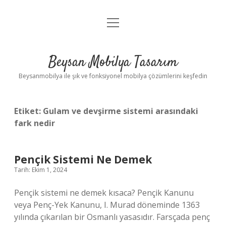
menüyü
Anasayfa
aç
Gizlilik Politikası
Beysan Mobilya Tasarım
Yasal Uyarı
Beysanmobilya ile şık ve fonksiyonel mobilya çözümlerini keşfedin
Etiket:
Gulam ve devşirme sistemi arasındaki
fark nedir
Pençik Sistemi Ne Demek
Tarih: Ekim 1, 2024
Pençik sistemi ne demek kısaca? Pençik Kanunu
veya Penç-Yek Kanunu, I. Murad döneminde 1363
yılında çıkarılan bir Osmanlı yasasıdır. Farsçada penç