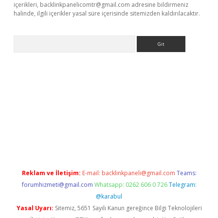
içerikleri,
backlinkpanelicomtr@gmail.com
adresine bildirmeniz
halinde, ilgili içerikler yasal süre içerisinde sitemizden kaldırılacaktır.
Arama
ci.org
Reklam ve İletişim:
E-mail:
backlinkpaneli@gmail.com
Teams:
forumhizmeti@gmail.com
Whatsapp: 0262 606 0 726
Telegram:
@karabul
Yasal Uyarı:
Sitemiz, 5651 Sayılı Kanun gereğince Bilgi Teknolojileri