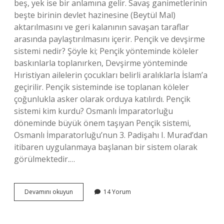
beş, yek ise bir anlamına gelir. Savaş ganimetlerinin
beşte birinin devlet hazinesine (Beytül Mal)
aktarılmasını ve geri kalanının savaşan taraflar
arasında paylaştırılmasını içerir. Pençik ve devşirme
sistemi nedir? Şöyle ki; Pençik yönteminde köleler
baskınlarla toplanırken, Devşirme yönteminde
Hıristiyan ailelerin çocukları belirli aralıklarla İslam’a
geçirilir. Pençik sisteminde ise toplanan köleler
çoğunlukla asker olarak orduya katılırdı. Pençik
sistemi kim kurdu? Osmanlı İmparatorluğu
döneminde büyük önem taşıyan Pençik sistemi,
Osmanlı İmparatorluğu’nun 3. Padişahı I. Murad’dan
itibaren uygulanmaya başlanan bir sistem olarak
görülmektedir.…
Pençik
Devamını okuyun
14 Yorum
Sistemi
Ne
Demek