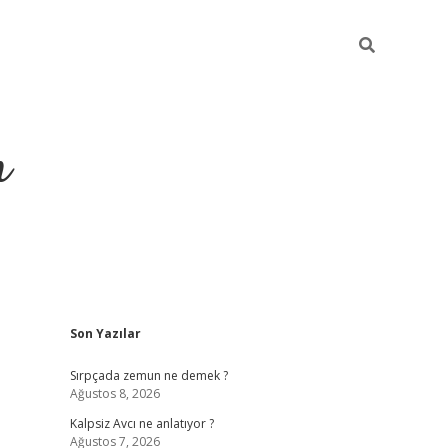
m
Sidebar
Son Yazılar
betci.org
Sırpçada zemun ne demek ?
Ağustos 8, 2026
Kalpsiz Avcı ne anlatıyor ?
Ağustos 7, 2026