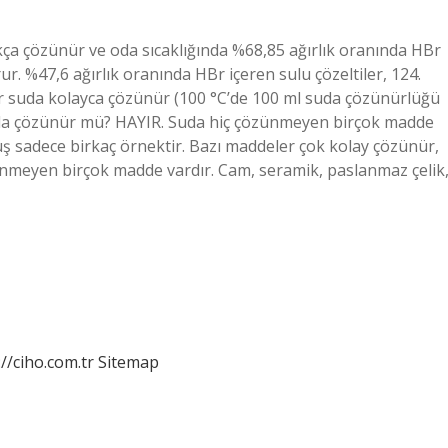
a çözünür ve oda sıcaklığında %68,85 ağırlık oranında HBr
r. %47,6 ağırlık oranında HBr içeren sulu çözeltiler, 124.
uda kolayca çözünür (100 °C’de 100 ml suda çözünürlüğü
suda çözünür mü? HAYIR. Suda hiç çözünmeyen birçok madde
üş sadece birkaç örnektir. Bazı maddeler çok kolay çözünür,
ünmeyen birçok madde vardır. Cam, seramik, paslanmaz çelik
://ciho.com.tr
Sitemap