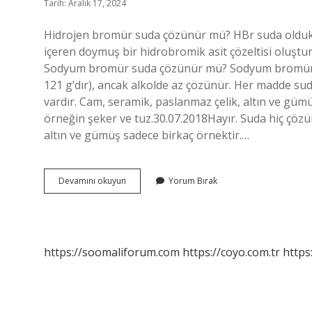
Tarih: Aralık 17, 2024
Hidrojen bromür suda çözünür mü? HBr suda oldukç
içeren doymuş bir hidrobromik asit çözeltisi oluşturu
Sodyum bromür suda çözünür mü? Sodyum bromür s
121 g’dır), ancak alkolde az çözünür. Her madde 
vardır. Cam, seramik, paslanmaz çelik, altın ve güm
örneğin şeker ve tuz.30.07.2018Hayır. Suda hiç çöz
altın ve gümüş sadece birkaç örnektir.…
Brom
Devamını okuyun
Yorum Bırak
Suda
Çözünür
Mü
https://soomaliforum.com
https://coyo.com.tr
https