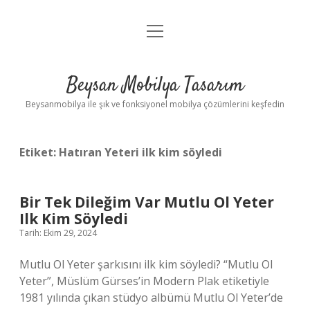
menüyü
Anasayfa
aç
Gizlilik Politikası
Beysan Mobilya Tasarım
Yasal Uyarı
Beysanmobilya ile şık ve fonksiyonel mobilya çözümlerini keşfedin
Etiket:
Hatıran Yeteri ilk kim söyledi
Bir Tek Dileğim Var Mutlu Ol Yeter
Ilk Kim Söyledi
Tarih: Ekim 29, 2024
Mutlu Ol Yeter şarkısını ilk kim söyledi? “Mutlu Ol
Yeter”, Müslüm Gürses’in Modern Plak etiketiyle
1981 yılında çıkan stüdyo albümü Mutlu Ol Yeter’de