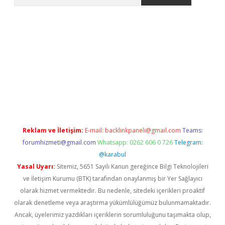
i.org
Reklam ve İletişim:
E-mail:
backlinkpaneli@gmail.com
Teams:
forumhizmeti@gmail.com
Whatsapp: 0262 606 0 726
Telegram:
@karabul
Yasal Uyarı:
Sitemiz, 5651 Sayılı Kanun gereğince Bilgi Teknolojileri
ve İletişim Kurumu (BTK) tarafından onaylanmış bir Yer Sağlayıcı
olarak hizmet vermektedir. Bu nedenle, sitedeki içerikleri proaktif
olarak denetleme veya araştırma yükümlülüğümüz bulunmamaktadır.
Ancak, üyelerimiz yazdıkları içeriklerin sorumluluğunu taşımakta olup,