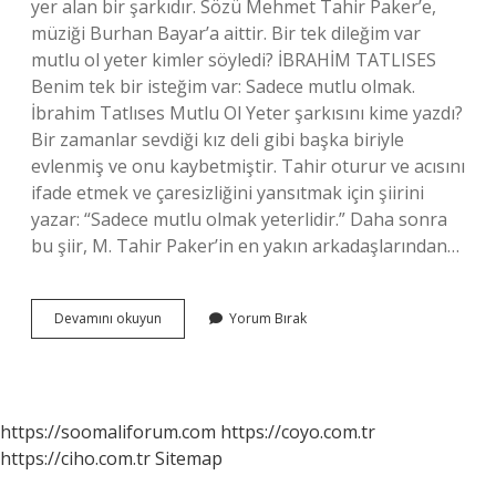
yer alan bir şarkıdır. Sözü Mehmet Tahir Paker’e,
müziği Burhan Bayar’a aittir. Bir tek dileğim var
mutlu ol yeter kimler söyledi? İBRAHİM TATLISES
Benim tek bir isteğim var: Sadece mutlu olmak.
İbrahim Tatlıses Mutlu Ol Yeter şarkısını kime yazdı?
Bir zamanlar sevdiği kız deli gibi başka biriyle
evlenmiş ve onu kaybetmiştir. Tahir oturur ve acısını
ifade etmek ve çaresizliğini yansıtmak için şiirini
yazar: “Sadece mutlu olmak yeterlidir.” Daha sonra
bu şiir, M. Tahir Paker’in en yakın arkadaşlarından…
Bir
Devamını okuyun
Yorum Bırak
Tek
Dileğim
Var
Mutlu
Ol
https://soomaliforum.com
https://coyo.com.tr
Yeter
https://ciho.com.tr
Sitemap
Ilk
Kim