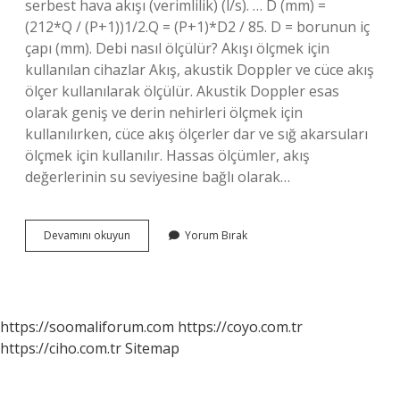
serbest hava akışı (verimlilik) (l/s). … D (mm) =
(212*Q / (P+1))1/2.Q = (P+1)*D2 / 85. D = borunun iç
çapı (mm). Debi nasıl ölçülür? Akışı ölçmek için
kullanılan cihazlar Akış, akustik Doppler ve cüce akış
ölçer kullanılarak ölçülür. Akustik Doppler esas
olarak geniş ve derin nehirleri ölçmek için
kullanılırken, cüce akış ölçerler dar ve sığ akarsuları
ölçmek için kullanılır. Hassas ölçümler, akış
değerlerinin su seviyesine bağlı olarak…
Hava
Devamını okuyun
Yorum Bırak
Debisi
Ölçümü
Nasıl
Yapılır
https://soomaliforum.com
https://coyo.com.tr
https://ciho.com.tr
Sitemap