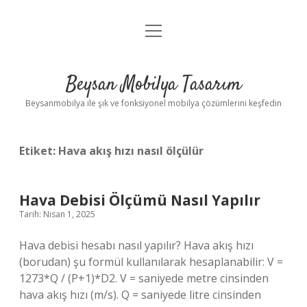
menüyü
Anasayfa
aç
Gizlilik Politikası
Beysan Mobilya Tasarım
Yasal Uyarı
Beysanmobilya ile şık ve fonksiyonel mobilya çözümlerini keşfedin
Etiket:
Hava akış hızı nasıl ölçülür
Hava Debisi Ölçümü Nasıl Yapılır
Tarih: Nisan 1, 2025
Hava debisi hesabı nasıl yapılır? Hava akış hızı
(borudan) şu formül kullanılarak hesaplanabilir: V =
1273*Q / (P+1)*D2. V = saniyede metre cinsinden
hava akış hızı (m/s). Q = saniyede litre cinsinden