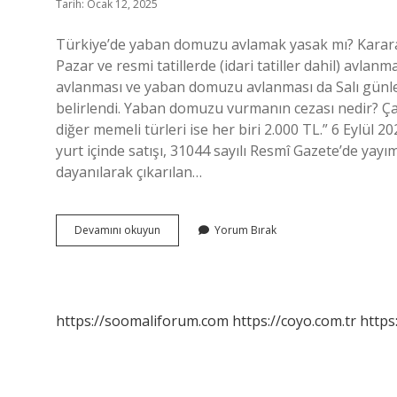
Tarih: Ocak 12, 2025
Türkiye’de yaban domuzu avlamak yasak mı? Karara
Pazar ve resmi tatillerde (idari tatiller dahil) avlanm
avlanması ve yaban domuzu avlanması da Salı günleri 
belirlendi. Yaban domuzu vurmanın cezası nedir? Çak
diğer memeli türleri ise her biri 2.000 TL.” 6 Eyl
yurt içinde satışı, 31044 sayılı Resmî Gazete’de ya
dayanılarak çıkarılan…
Yaban
Devamını okuyun
Yorum Bırak
Domuzu
Beslemek
Yasak
Mı
https://soomaliforum.com
https://coyo.com.tr
https