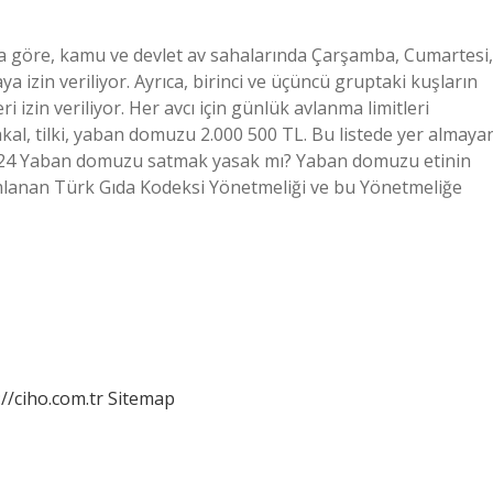
 göre, kamu ve devlet av sahalarında Çarşamba, Cumartesi,
aya izin veriliyor. Ayrıca, birinci ve üçüncü gruptaki kuşların
izin veriliyor. Her avcı için günlük avlanma limitleri
al, tilki, yaban domuzu 2.000 500 TL. Bu listede yer almaya
ül 2024 Yaban domuzu satmak yasak mı? Yaban domuzu etinin
yımlanan Türk Gıda Kodeksi Yönetmeliği ve bu Yönetmeliğe
://ciho.com.tr
Sitemap