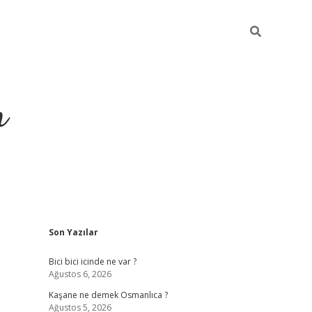
m
Sidebar
Son Yazılar
betci.org
Bici bici icinde ne var ?
Ağustos 6, 2026
Kaşane ne demek Osmanlıca ?
Ağustos 5, 2026