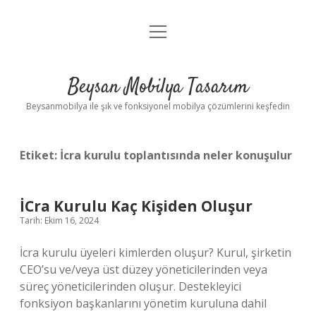
menüyü
Anasayfa
aç
Gizlilik Politikası
Beysan Mobilya Tasarım
Yasal Uyarı
Beysanmobilya ile şık ve fonksiyonel mobilya çözümlerini keşfedin
Etiket:
İcra kurulu toplantısında neler konuşulur
İCra Kurulu Kaç Kişiden Oluşur
Tarih: Ekim 16, 2024
İcra kurulu üyeleri kimlerden oluşur? Kurul, şirketin
CEO’su ve/veya üst düzey yöneticilerinden veya
süreç yöneticilerinden oluşur. Destekleyici
fonksiyon başkanlarını yönetim kuruluna dahil