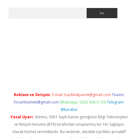
Arama
i.org
Reklam ve İletişim:
E-mail:
backlinkpaneli@gmail.com
Teams:
forumhizmeti@gmail.com
Whatsapp: 0262 606 0 726
Telegram:
@karabul
Yasal Uyarı:
Sitemiz, 5651 Sayılı Kanun gereğince Bilgi Teknolojileri
ve İletişim Kurumu (BTK) tarafından onaylanmış bir Yer Sağlayıcı
olarak hizmet vermektedir. Bu nedenle, sitedeki içerikleri proaktif