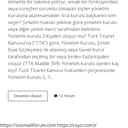
etmekte bir sakınca yoktur, ancak bir fonksiyondan
veya süreçten sorumlu olmayan kişiler yönetim
kuruluna atanmamalıdır. İcra kurulu başkanını kim
seçer? Şirketin hukuki şekline göre yönetim kurulu
veya diğer yetkili merci tarafından belirlenir.
Yönetim kurulu 2 kişiden oluşur mu? Türk Ticaret
Kanunu’na (“TTK”) göre, Yönetim Kurulu, Şirket
Esas Sözleşmesi ile atanmış veya Genel Kurul
tarafından seçilmiş bir veya birden fazla kişiden
oluşur (TTK Madde 359). Yönetim kurulu üyeleri kaç
kişi? Türk Ticaret Kanunu hükümleri çerçevesinde
Yönetim Kurulu 5, 7,…
İCra
Devamını okuyun
12 Yorum
Kurulu
Kaç
Kişiden
Oluşur
https://soomaliforum.com
https://coyo.com.tr