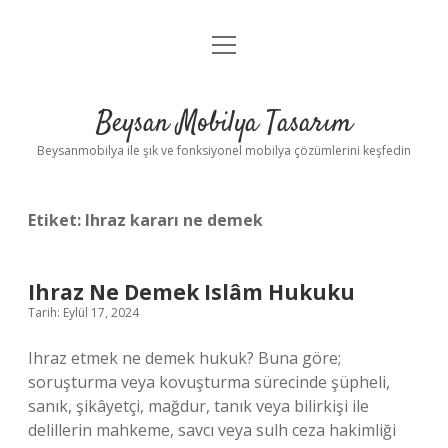
menüyü
Anasayfa
aç
Gizlilik Politikası
Beysan Mobilya Tasarım
Yasal Uyarı
Beysanmobilya ile şık ve fonksiyonel mobilya çözümlerini keşfedin
Etiket:
Ihraz kararı ne demek
Ihraz Ne Demek Islâm Hukuku
Tarih: Eylül 17, 2024
Ihraz etmek ne demek hukuk? Buna göre;
soruşturma veya kovuşturma sürecinde şüpheli,
sanık, şikâyetçi, mağdur, tanık veya bilirkişi ile
delillerin mahkeme, savcı veya sulh ceza hakimliği