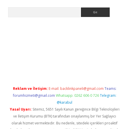
Arama
i.org
Reklam ve İletişim:
E-mail:
backlinkpaneli@gmail.com
Teams:
forumhizmeti@gmail.com
Whatsapp: 0262 606 0 726
Telegram:
@karabul
Yasal Uyarı:
Sitemiz, 5651 Sayılı Kanun gereğince Bilgi Teknolojileri
ve İletişim Kurumu (BTK) tarafından onaylanmış bir Yer Sağlayıcı
olarak hizmet vermektedir. Bu nedenle, sitedeki içerikleri proaktif