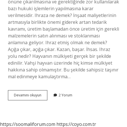
önüne çıkarılmasına ve gerektiğinde zor kullanılarak
bazı hukuki işlemlerin yapılmasına karar
verilmesidir. Ihraza ne demek? İnşaat maliyetlerinin
artmasıyla birlikte önemi giderek artan tedarik
kavramı, üretim başlamadan önce üretim için gerekli
malzemelerin satın alınması ve stoklanması
anlamına geliyor. Ihraz etmiş olmak ne demek?
Açığa çıkar, açığa çıkar. Kazan, başar. İhsas. Ihraz
yolu nedir? Hayvanın mülkiyeti gerçek bir şekilde
edinilir. Vahşi hayvan üzerinde hiç kimse mülkiyet
hakkına sahip olmamıştır. Bu şekilde sahipsiz taşınır
mal edinmeye kamulaştırma…
Ihraz
Devamını okuyun
2 Yorum
Ne
Demek
Islâm
Hukuku
https://soomaliforum.com
https://coyo.com.tr