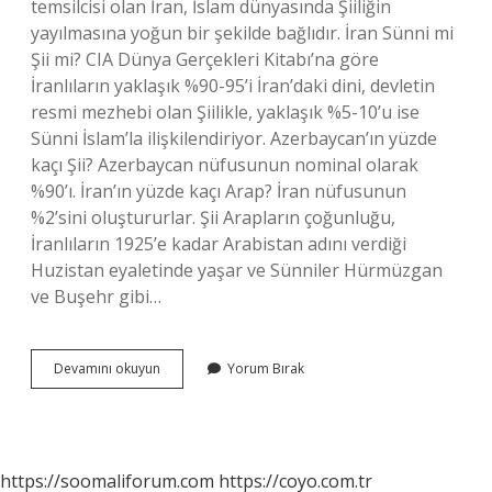
temsilcisi olan İran, İslam dünyasında Şiiliğin
yayılmasına yoğun bir şekilde bağlıdır. İran Sünni mi
Şii mi? CIA Dünya Gerçekleri Kitabı’na göre
İranlıların yaklaşık %90-95’i İran’daki dini, devletin
resmi mezhebi olan Şiilikle, yaklaşık %5-10’u ise
Sünni İslam’la ilişkilendiriyor. Azerbaycan’ın yüzde
kaçı Şii? Azerbaycan nüfusunun nominal olarak
%90’ı. İran’ın yüzde kaçı Arap? İran nüfusunun
%2’sini oluştururlar. Şii Arapların çoğunluğu,
İranlıların 1925’e kadar Arabistan adını verdiği
Huzistan eyaletinde yaşar ve Sünniler Hürmüzgan
ve Buşehr gibi…
Iranın
Devamını okuyun
Yorum Bırak
Yüzde
Kaçı
Şii
https://soomaliforum.com
https://coyo.com.tr