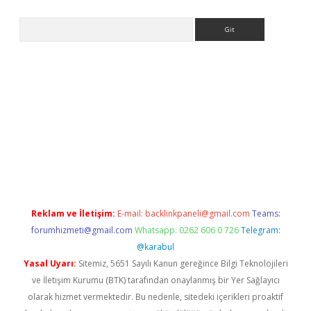
Arama
i.org
Reklam ve İletişim:
E-mail:
backlinkpaneli@gmail.com
Teams:
forumhizmeti@gmail.com
Whatsapp: 0262 606 0 726
Telegram:
@karabul
Yasal Uyarı:
Sitemiz, 5651 Sayılı Kanun gereğince Bilgi Teknolojileri
ve İletişim Kurumu (BTK) tarafından onaylanmış bir Yer Sağlayıcı
olarak hizmet vermektedir. Bu nedenle, sitedeki içerikleri proaktif