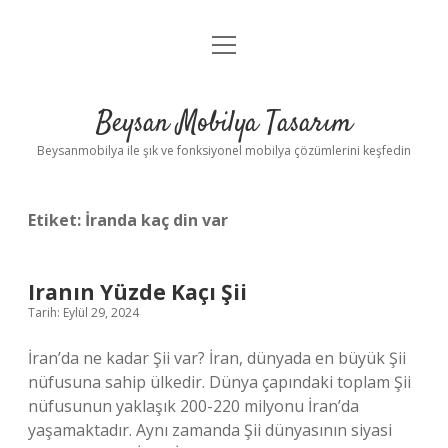
menüyü
Anasayfa
aç
Gizlilik Politikası
Beysan Mobilya Tasarım
Yasal Uyarı
Beysanmobilya ile şık ve fonksiyonel mobilya çözümlerini keşfedin
Etiket:
İranda kaç din var
Iranın Yüzde Kaçı Şii
Tarih: Eylül 29, 2024
İran’da ne kadar Şii var? İran, dünyada en büyük Şii
nüfusuna sahip ülkedir. Dünya çapındaki toplam Şii
nüfusunun yaklaşık 200-220 milyonu İran’da
yaşamaktadır. Aynı zamanda Şii dünyasının siyasi