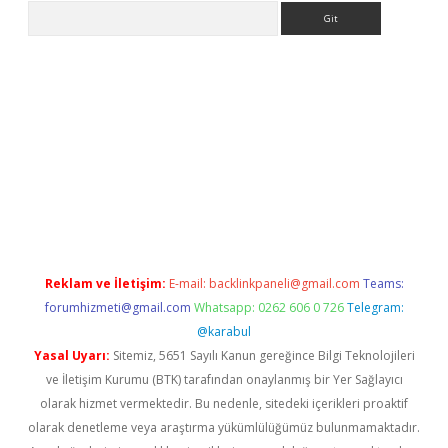
Arama
i.org
Reklam ve İletişim:
E-mail:
backlinkpaneli@gmail.com
Teams:
forumhizmeti@gmail.com
Whatsapp: 0262 606 0 726
Telegram:
@karabul
Yasal Uyarı:
Sitemiz, 5651 Sayılı Kanun gereğince Bilgi Teknolojileri
ve İletişim Kurumu (BTK) tarafından onaylanmış bir Yer Sağlayıcı
olarak hizmet vermektedir. Bu nedenle, sitedeki içerikleri proaktif
olarak denetleme veya araştırma yükümlülüğümüz bulunmamaktadır.