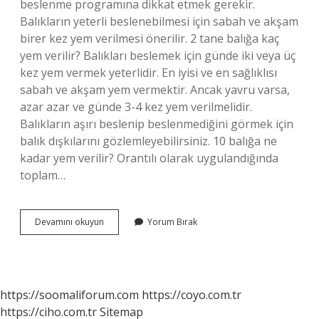
beslenme programına dikkat etmek gerekir.
Balıkların yeterli beslenebilmesi için sabah ve akşam
birer kez yem verilmesi önerilir. 2 tane balığa kaç
yem verilir? Balıkları beslemek için günde iki veya üç
kez yem vermek yeterlidir. En iyisi ve en sağlıklısı
sabah ve akşam yem vermektir. Ancak yavru varsa,
azar azar ve günde 3-4 kez yem verilmelidir.
Balıkların aşırı beslenip beslenmediğini görmek için
balık dışkılarını gözlemleyebilirsiniz. 10 balığa ne
kadar yem verilir? Orantılı olarak uygulandığında
toplam…
Japon
Devamını okuyun
Yorum Bırak
Balığı
Günde
Kaç
Defa
Yem
https://soomaliforum.com
https://coyo.com.tr
Verilir
https://ciho.com.tr
Sitemap