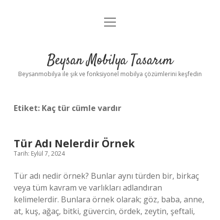
menüyü
Anasayfa
aç
Gizlilik Politikası
Beysan Mobilya Tasarım
Yasal Uyarı
Beysanmobilya ile şık ve fonksiyonel mobilya çözümlerini keşfedin
Etiket:
Kaç tür cümle vardır
Tür Adı Nelerdir Örnek
Tarih: Eylül 7, 2024
Tür adı nedir örnek? Bunlar aynı türden bir, birkaç
veya tüm kavram ve varlıkları adlandıran
kelimelerdir. Bunlara örnek olarak; göz, baba, anne,
at, kuş, ağaç, bitki, güvercin, ördek, zeytin, şeftali,