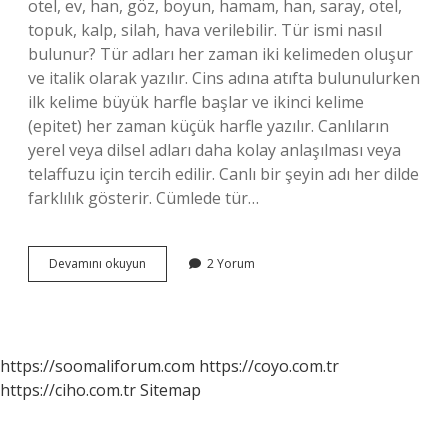
otel, ev, han, göz, boyun, hamam, han, saray, otel,
topuk, kalp, silah, hava verilebilir. Tür ismi nasıl
bulunur? Tür adları her zaman iki kelimeden oluşur
ve italik olarak yazılır. Cins adına atıfta bulunulurken
ilk kelime büyük harfle başlar ve ikinci kelime
(epitet) her zaman küçük harfle yazılır. Canlıların
yerel veya dilsel adları daha kolay anlaşılması veya
telaffuzu için tercih edilir. Canlı bir şeyin adı her dilde
farklılık gösterir. Cümlede tür…
Tür
Devamını okuyun
2 Yorum
Adı
Nelerdir
Örnek
https://soomaliforum.com
https://coyo.com.tr
https://ciho.com.tr
Sitemap